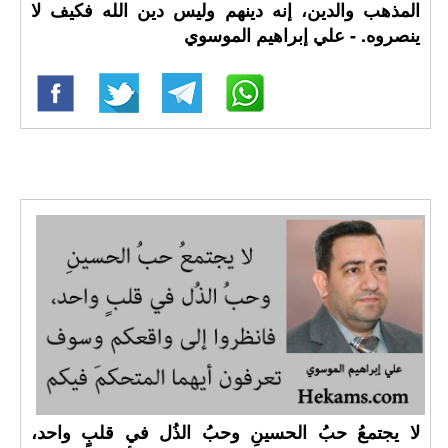
المذهب والدين، إنه دينهم وليس دين الله فكيف لا
ينصروه. - علي إبراهيم الموسوي
لا يجتمعُ حبُ الحسينِ وحبُ الذُل في قلبٍ واحد،