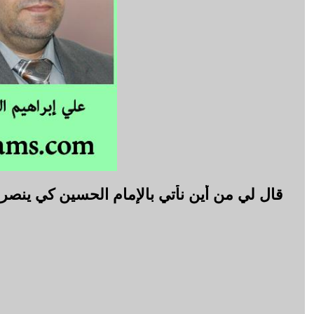
قال لي من أين نأتي بالإمام الحسين كي ينصرن