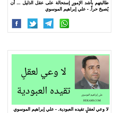
طالبتهم بأشد الإمورِ إستحالة على عقل الذليل ... أن
يُصبحَ حراً. - علي إبراهيم الموسوي
لا وعي لعقلٍ تقيده العبودية. - علي إبراهيم الموسوي