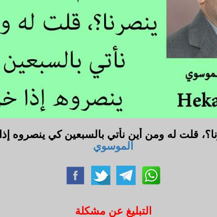
ا؟، قلت له ومن أين نأتي بالسبعين كي ينصروه إذ
الموسوي
التبليغ عن مشكلة