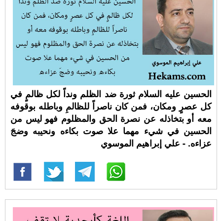
الحسين عليه السلام ثورة ضد الظلم ونداً لكل ظالمٍ في
كل عصرٍ ومكان، فمن كان ناصراً للظالمِ وباطله بوقوفه
معه أو بتخاذله عن نصرة الحق والمظلوم فهو ليس من
الحسين في شيء مهما علا صوت بكاءه ونحيبه وضجَ
عزاءه. - علي إبراهيم الموسوي