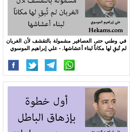
في وطني حتى العصافير مشمولة بالتقشف لأن الغربان
لم تُبقِ لها مكاناً لبناء أعشاشها. - علي إبراهيم الموسوي