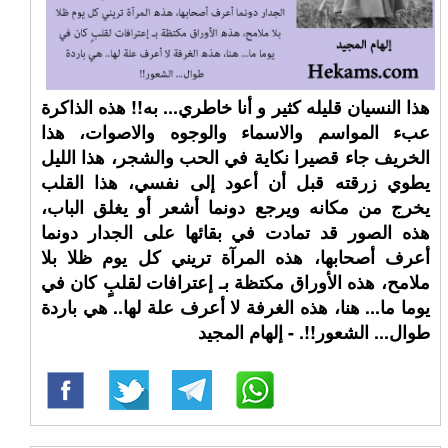
هذا النسيان قليله كثير و أنا خاطري... به!! هذه الذاكرة
عبء المواسم والاسماء والوجوه والاصوات، هذا
الخريف جاء قصيرا نكاية في الحب والشجر، هذا الليل
يطوي زرقته قبل أن أعود إلى نفسي، هذا القلب
يخرج من مكانه ويرجع دونما أشعر أو يغلق الباب،
هذه الصور قد تمادت في بقائها على الجدار دونما
أعرف أصحابها، هذه المرآة تريني كل يوم ظلا بلا
ملامح، هذه الأوراق مكتظة بـ إعترافات لقلبٍ كان في
يوما ما... هنا، هذه الغرفة لا أعرف علة لها.. هي باردة
طوال... الشعور!!. - إلهام المجيد