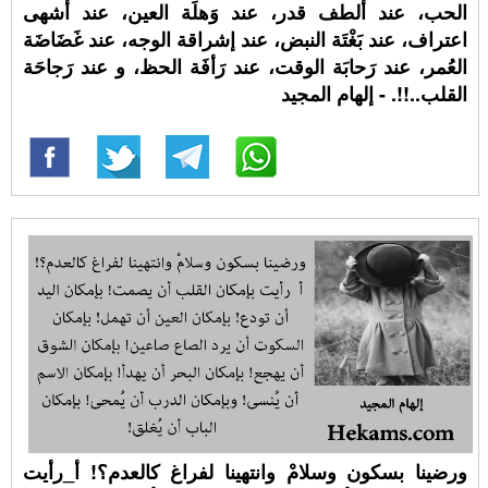
الحب، عند ألطف قدر، عند وَهلَة العين، عند أشهى
اعتراف، عند بَغْتَة النبض، عند إشراقة الوجه، عند غَضَاضَة
العُمر، عند رَحابَة الوقت، عند رَأفَة الحظ، و عند رَجاحَة
القلب..!!. - إلهام المجيد
ورضينا بسكون وسلامْ وانتهينا لفراغ كالعدم؟! أ_رأيت