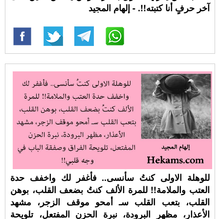
آخر حرفٍ أنا كتبته!!. - إلهام المجيد
للوهلة الاولى كنتُ سأنسى.. فأغفر لك واخفف حدة
العتب والملامة!! للمرة الألف كنتُ بضعف القلب، بوهن
القلب، بتعب القلب سـ أمحو موقف الزجر، مشهد
الأعذار، مظهر البرودة، نبرة الحزن المفتعل، تلويحة