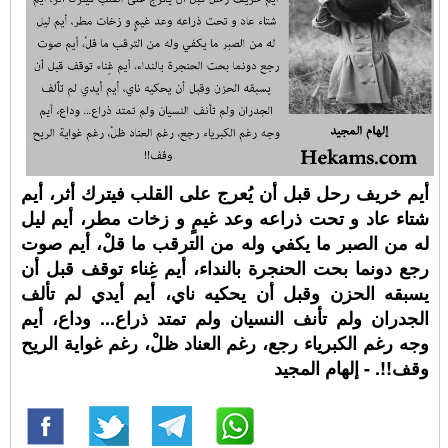
أيم خريف رحل قبل أن يُعرج على القلب فيترك أثر، أيم
شتاء عاد و تحت ذراعه وعد غيمٍ و زخات مطر، أيم ليل
له من الصبر ما يكفي وله من الترقب ما قلْ، أيم صوت
رجع دونما بحت الحنجرة بالنداء، أيم غِناء توقف قبل أن
يسبقه الحزن وقبل أن يحكيه ناي، أيم أيدي لم تألف
الجدران ولم تأنف النسيان ولم تمتد ذراع... وداع، أيم
وجه رغم الكبرياء رجع، رغم العناد ظلْ، رغم غواية الريح
وقف!!. - إلهام المجيد