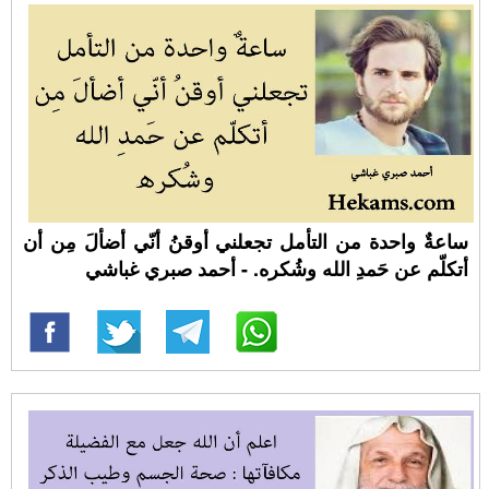
ساعةٌ واحدة من التأمل تجعلني أوقنُ أنّي أضألَ مِن أن
أتكلّم عن حَمدِ الله وشُكره. - أحمد صبري غباشي