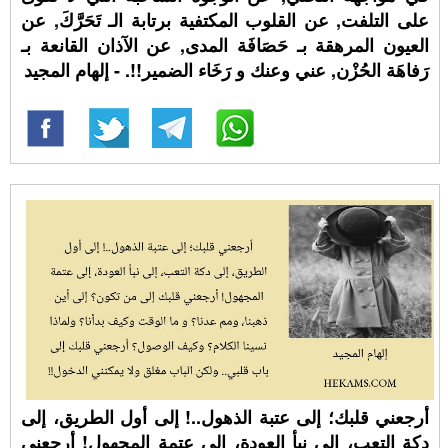
على التلفت, عن القلوب المكتفية برتابة الـ تَحَرَّكَ, عن
العيون المرهقة بـ حَصَافَة المدى, عن الآذان القانعة بـ
رَفاهَة الحُزْن, عني وعنك و رَخَاء الضمير!!. - إلهام المجيد
أرجعني قلبك؛ إلى عتبة الذهول..! إلى أول الطريق، إلى
دكة التعب، إلى نبأ العودة، إلى عتمة المجهول! أرجعني