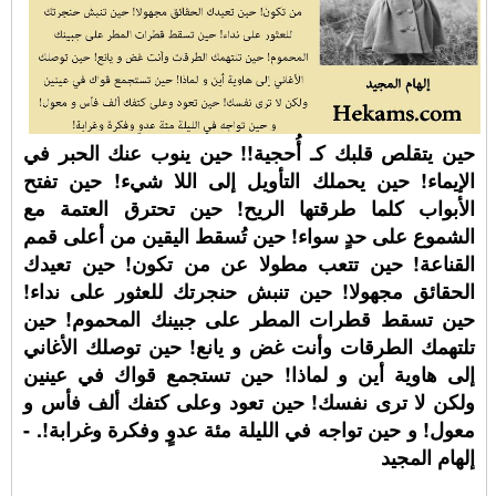
حين يتقلص قلبك كـ أُحجية!! حين ينوب عنك الحبر في
الإيماء! حين يحملك التأويل إلى اللا شيء! حين تفتح
الأبواب كلما طرقتها الريح! حين تحترق العتمة مع
الشموع على حدٍ سواء! حين تُسقط اليقين من أعلى قمم
القناعة! حين تتعب مطولا عن من تكون! حين تعيدك
الحقائق مجهولا! حين تنبش حنجرتك للعثور على نداء!
حين تسقط قطرات المطر على جبينك المحموم! حين
تلتهمك الطرقات وأنت غض و يانع! حين توصلك الأغاني
إلى هاوية أين و لماذا! حين تستجمع قواك في عينين
ولكن لا ترى نفسك! حين تعود وعلى كتفك ألف فأس و
معول! و حين تواجه في الليلة مئة عدوٍ وفكرة وغرابة!. -
إلهام المجيد