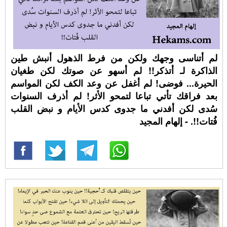
لم أتناسى وجهك ولكن من فرط الذهول أنبش طين
الذاكرة لـ أتذكر!! لم أسهو عن صوتك لكن طغيان
الحيرة... فوضى! لم أغفل عن وعد الكف لكن المواسم
بعد فراقك تأتي تباعا لتمحو الأثر! لم أذرف السنوات
سُدى لكن أفدني ما جدوى كدس الأيام و نبض القلب
فُتات!!. - إلهام المجيد