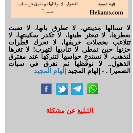
لا تسالها مدينتي، لا تطرق بابها، لا تعبث
بعطرها، لا تبعثر طينها، لا تكدر سكينتها، لا
تتلاعب بخصلات خريفها، لا تحرك قطرات
حزنها حين تمطر، لا تناديها لتهرب! لا تغرها
لتذهب، لا تستدعِ حواسها لتتركها عند مفترق
الذهول.. لا توقظها ثم تغرق في سبات
الضمير! ⁧‫. - إلهام المجيد
إلهام المجيد
التبليغ عن مشكلة