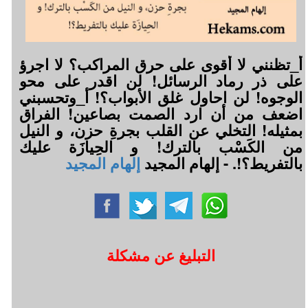
أ_تظنني لا أقوى على حرق المراكب؟ لا اجرؤ
على ذر رماد الرسائل! لن اقدر على محو
الوجوه! لن احاول غلق الأبواب؟! أ_وتحسبني
اضعف من أن ارد الصمت بصاعين! الفراق
بمثيله! التخلي عن القلب بجرةِ حزن، و النيل
من الكَسْب بالترك! و الحِيازَة عليك
بالتفريط؟!. - إلهام المجيد
إلهام المجيد
التبليغ عن مشكلة