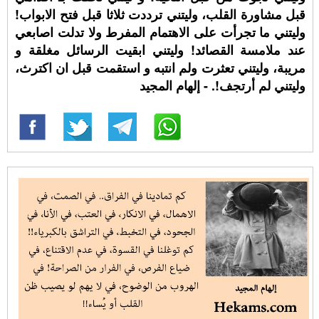
قبل مشاورة القلب، وليتني ترددت ثلاثا قبل فتح الابواب!
وليتني ما تجرأت على الاهتمام المفرط ولا تدلت اصابعي
عند ملامسة القصائد! وليتني ابقيت الرسائل مغلقة و
مريبة، وليتني تعثرت ولم انتبه و استقمت قبل ان اكترث،
وليتني لم أرتجف!. - إلهام المجيد