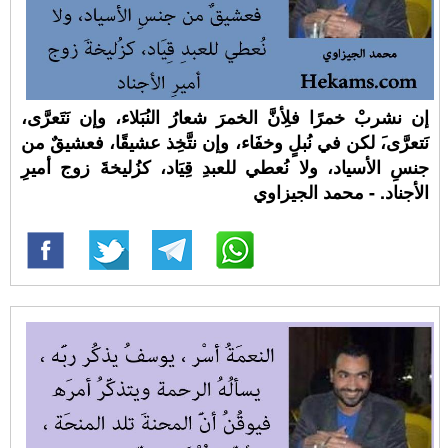
إن نشربْ خمرًا فلِأنَّ الخمرَ شعارُ النُبَلاء، وإن نَتَعرَّى،
نَتعرَّى،َ لكن في نُبلٍ وخفَاء، وإن نتَّخِذ عشيقًا، فعشيقٌ من
جنسِ الأسياد، ولا نُعطي للعبدِ قِيَاد، كزُليخةَ زوج أميرِ
الأجناد. - محمد الجيزاوي