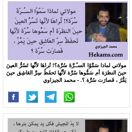
مولاتي لماذا سَمَّوْا السـُـرَّةَ سُرَّة؟! تُراهَا لأنَّها تَسُرُّ العينَ
حينَ النظرَة أم سَمُّوها سُرَّة لأنَّها تَحفَظُ سِرَّ العَاشِق حينَ
يَمُّرُ ، فَصارَت سُرَّة ؟. - محمد الجيزاوي