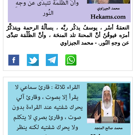
النعمَةُ أسْر ، يوسفُ يذكُر ربَّه ، يسألُهُ الرحمة ويتذكَّرُ
أمرَه فيوقُنُ أنَّ المحنةَ تلد المنحَة ، وأنَّ الظُلْمَة تتبدَّى
عن وجهِ النُور. - محمد الجيزاوي