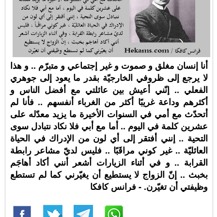
أنا إنسان مغلق و صموت و غير إجتماعي و متبرّم .. و هذا
لا يرجع إلى ظروفي الخارجيّة بقدر ما يعود إلى جوهري
الفعلي .. إنّني أعيش بين عائلتي مع أفضل الناس و
أكثرهم وداعة غريبًا أكثر من الغرباء أنفسهم .. فأنا لم
أتحدّث مع أمي في السنوات الأخيرة ما يزيد معدّله على
عشرين كلمة في اليوم .. أما مع أبي فلا نكاد نتبادل سوى
التحية .. إنني أفتقر إلى أي لون من الإدراك في الحياة
العائليّة .. غير كوني مراقَبًا .. فليس لديّ مشاعر رابطة
القرابة .. و في أثناء الزيارات أشعر أنني أكاد أهاجَم
بخبث .. إنّ الزواج لا يستطيع أن يغيّرني كما لم تستطع
وظيفتي أن تغيّرن. - فرانس كافكا