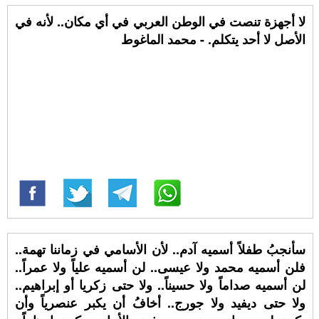
لا أجهزة تنصت في الوطن العربي في أي مكان.. لأنه في
الأصل لا أحد يتكلم. - محمد الماغوط
سأنجبُ طفلاً أسميه آدم.. لأن الأسامي في زماننا تهمة..
فلن أسميه محمد ولا عيسى.. لن أسميه علياً ولا عمراً..
لن أسميه صداماً ولا حسيناً.. ولا حتى زكريا أو إبراهيم..
ولا حتى ديفيد ولا جورج.. أخافُ أن يكبر عنصرياً وأن