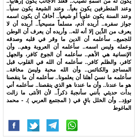
يكون له من اسمهِ نصيب.. فعند الأجانب يكون إرهابياً..
وعند المتطرفين يكون بغياً.. وعند الشيعة يكون سنياً..
وعند السنة يكون علوياً أو شيعياً.. أخافُ أن يكون اسمه
جواز سفره.. أريده آدم، مسلماً مسيحياً.. أريده أن لا
يعرف من الدِّين إلا أنه لله.. وأريده أن يعرف أن الوطن
للجميع.. سأعلمه أن الدين ما وقر في قلبه وصدقه
وعمله وليس اسمه.. سأعلمه أن العروبة وهم.. وأن
الإنسانية هي الأهم.. سأعلمه أن الجوع كافر، والجهل
كافر، والظلم كافر.. سأعلمه أن الله في القلوب قبل
المساجدِ والكنائس.. وأن الله محبة وليسَ مخافة..
سأعلمه ما نسيَ أهلنا أن يعلمونا.. سأعلمه أن ما ينقصنا
هو ما عندنا.. وأن ما عندنا هو الذي ينقصنا.. سأعلمه أني
بدأت حديثي بأنني سأنجبهُ ذكراً.. لأن الأنثى ما زالت
توؤد.. وأن الخلل باقٍ في ( المجتمع العربي ). - محمد
الماغوط