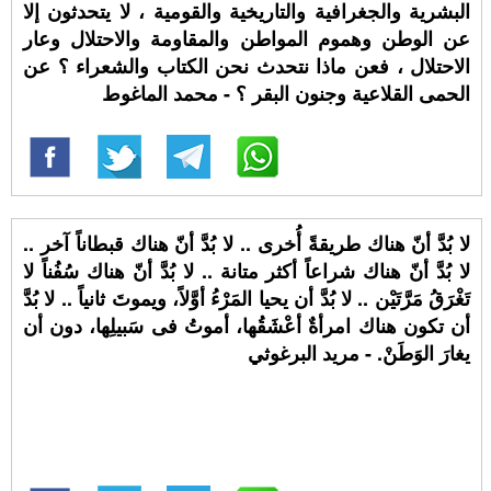
البشرية والجغرافية والتاريخية والقومية ، لا يتحدثون إلا
عن الوطن وهموم المواطن والمقاومة والاحتلال وعار
الاحتلال ، فعن ماذا نتحدث نحن الكتاب والشعراء ؟ عن
الحمى القلاعية وجنون البقر ؟ - محمد الماغوط
لا بُدَّ أنّ هناك طريقةً أُخرى .. لا بُدَّ أنّ هناك قبطاناً آخر ..
لا بُدَّ أنّ هناك شراعاً أكثر متانة .. لا بُدَّ أنّ هناك سُفُناً لا
تَغْرَقُ مَرَّتَيْن .. لا بُدَّ أن يحيا المَرْءُ أوَّلاً، ويموتَ ثانياً .. لا بُدَّ
أن تكون هناك امرأةٌ أعْشَقُها، أموتُ فى سَبيلِها، دون أن
يغارَ الوَطَنْ. - مريد البرغوثي