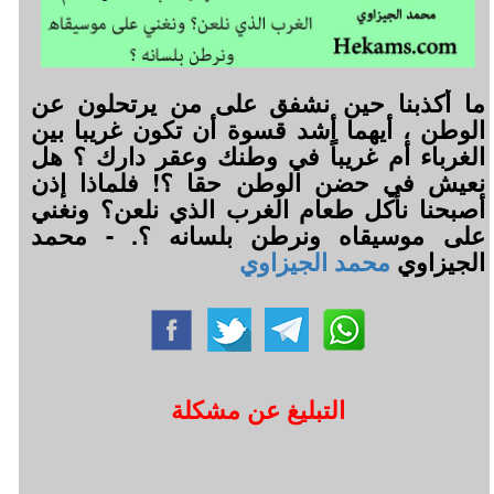
ما أكذبنا حين نشفق على من يرتحلون عن
الوطن ، أيهما أشد قسوة أن تكون غريبا بين
الغرباء أم غريباً في وطنك وعقر دارك ؟ هل
نعيش في حضن الوطن حقا ؟! فلماذا إذن
أصبحنا نأكل طعام الغرب الذي نلعن؟ ونغني
على موسيقاه ونرطن بلسانه ؟. - محمد
الجيزاوي
محمد الجيزاوي
التبليغ عن مشكلة