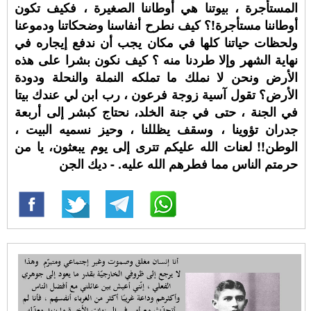
المستأجرة ، بيوتنا هي أوطاننا الصغيرة ، فكيف تكون
أوطاننا مستأجرة!؟ كيف نطرح أنفاسنا وضحكاتنا ودموعنا
ولحظات حياتنا كلها في مكان يجب أن ندفع إيجاره في
نهاية الشهر وإلا طردنا منه ؟ كيف نكون بشرا على هذه
الأرض ونحن لا نملك ما تملكه النملة والنحلة ودودة
الأرض؟ تقول آسية زوجة فرعون ، رب ابن لي عندك بيتا
في الجنة ، حتى في جنة الخلد، نحتاج كبشر إلى أربعة
جدران تؤوينا ، وسقف يظللنا ، وحيز نسميه البيت ،
الوطن!! لعنات الله عليكم تترى إلى يوم يبعثون، يا من
حرمتم الناس مما فطرهم الله عليه. - ديك الجن