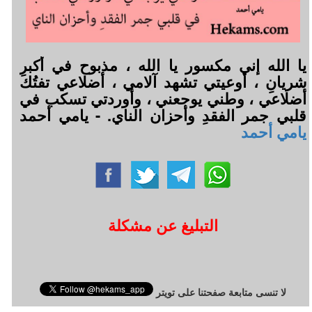
يا الله إني مكسور يا الله ، مذبوح في أكبرِ
شريانِ ، أوعيتي تشهد آلامي ، أضلاعي تفتُك
أضلاعي ، وطني يوجعني ، وأوردتي تسكب في
قلبي جمر الفقدِ وأحزان الناي. - يامي أحمد
يامي أحمد
التبليغ عن مشكلة
لا تنسى متابعة صفحتنا على تويتر