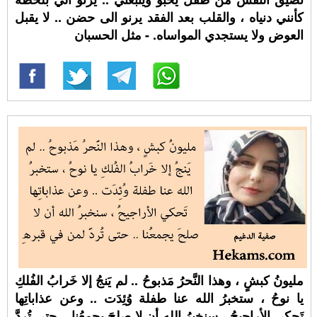
كأنني دنياه ، والقلب بعد الفقد يرنو الى حضن .. لا يقبل
العوض ولا يستجدي المواساه. - مثل الحسبان
مليونُ كبشٍ ، وهذا النَّحرُ مَذبوحُ .. لم يَنجُ إلا خَرابُ الفُلكِ
يا نوحُ ، ستخبرُ الله عنا طفلة وُئِدَت .. وعن عذاباتِها
تَحكي الأراجيحُ ، سنخبرُ الله أن لا صلحَ يجمعُنا .. حتى تُردَّ