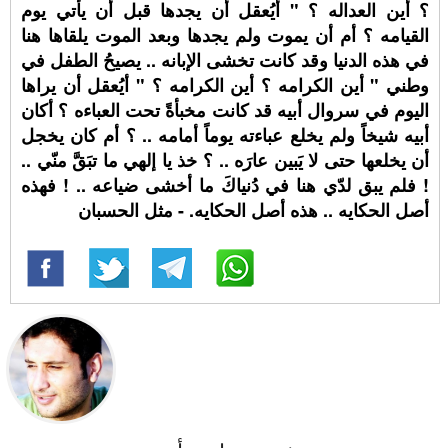
؟ أين العداله ؟ " أيُعقل أن يجدها قبل أن يأتي يوم
القيامه ؟ أم أن يموت ولم يجدها وبعد الموت يلقاها هنا
في هذه الدنيا وقد كانت تخشى الإبانه .. يصيحُ الطفل في
وطني " أين الكرامه ؟ أين الكرامه ؟ " أيُعقل أن يراها
اليوم في سروال أبيه قد كانت مخبأةً تحت العباءه ؟ أكان
أبيه شيخاً ولم يخلع عباءته يوماً أمامه .. ؟ أم كان يخجل
أن يخلعها حتى لا يَبين عارَه .. ؟ خذ يا إلهي ما تبَقَّ منّي ..
! فلم يبق لدّي هنا في دُنياكَ ما أخشى ضياعه .. ! فهذه
أصل الحكايه .. هذه أصل الحكايه. - مثل الحسبان