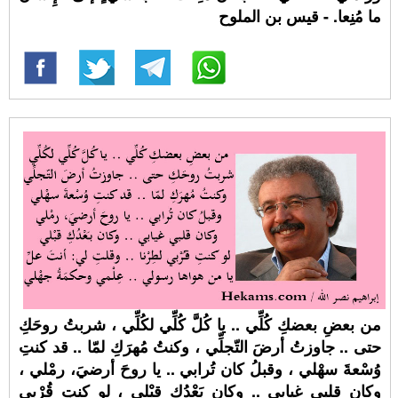
ما مُنِعا. - قيس بن الملوح
من بعضِ بعضكِ كُلِّي .. يا كُلَّ كُلِّي لكُلِّي ، شربتُ روحَكِ
حتى .. جاوزتُ أرضَ التّجلِّي ، وكنتُ مُهرَكِ لمّا .. قد كنتِ
وُسْعةَ سهْلي ، وقبلُ كان تُرابي .. يا روحَ أرضيَ، رمْلي ،
وكان قلبي غيابي .. وكان بَعْدُكِ قبْلي ، لو كنتِ قُرْبي