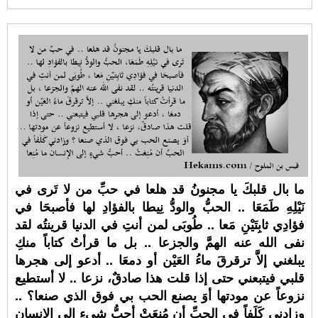
ما بال قلبكَ يا مجنونُ قد هلعا في حبِّ من لا تَرى في
نَيْلِهِ طَمَعَا .. الحبُّ والودُّ نِيطا بالفؤادِ لها فأصبحَا في
فؤادِي ثابِتَيْنِ مَعا .. طُوبَى لمن أنتِ في الدنيا قرينتُه لقد
نفى الله عنه الهمَّ والجزعا .. بل ما قرأتُ كتاباً منكِ
يبلغني إلاَّ ترقرقَ ماءُ العَيْن أو دمعَا .. أدعو إلى هجرها
قلبي فيتبعني حتى إذا قلت هذا صادقٌ، نزعا .. لا أستطيع
نزوعاً عن مودتها أوَ يصنع الحب بي فوق الذي صنعا؟ ..
وزادني كَلَفاً في الحبِّ أن مُنِعَتْ أحبُّ شيءٍ إلى الإِنسان