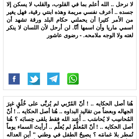
لا نرحل .. الله أعلم بما في القلوب، والقلب لا يسكن إلا
جسده .. أعرف نفسي مريمة وهذه ابنتي رقية، فهل يغير
من الأمر كثيرا أن يحملني حكام البلد ورقة تشهد أن
اسمي ماريا وأن اسمها أنّا. لن أرحل لأن اللسان لا ينكر
لغته ولا الوجه ملامحه. - رضوى عاشور
هُنا أصل الحكايه .. ! أنّ المُرّبي لم يُربَّى على خُلُقٍ غيرَ
الجهاله وبعضاً من تقاليد البداوه .. هُنا أصل الحكايه .. ! أنّ
المُحاسِب لا يُحاسَب .. أَعِند الله فقط يلقى حِسابَه ؟ هُنا
أصل الحكايه .. ! أنّ المُعلِّمُ لم يُعلَّم .. أرأيتَ السماء يوماً
تُمطر بلا غمامَه ؟ يصيحُ الطفل في وطني " أين العداله