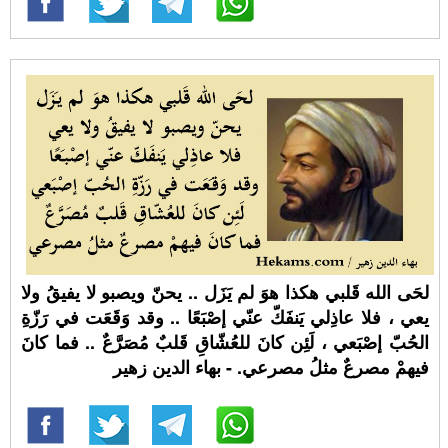
لحَى الله قَلبي هكذا هوَ لم يَزَل .. يحنّ ويصبو لا يفيقُ ولا
يعي ، فلا عاذِلي يَنفَكّ عنّي إصْبَعًا .. وقد وَقَعَت في رَزّةِ
الحُبّ إصْبَعي ، لَئِن كانَ للعُشّاقِ قَلبٌ مُصَرَّعٌ .. فما كانَ
فيهمْ مصرعٌ مثلُ مصرعي. - بهاء الدين زهير