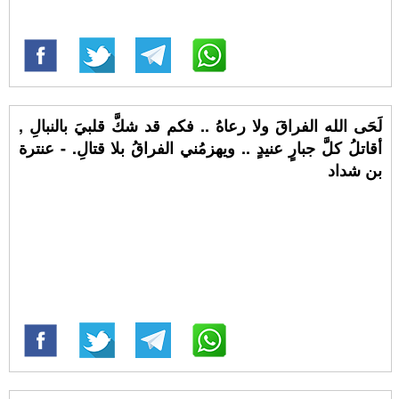
لَحَى الله الفراقَ ولا رعاهُ .. فكم قد شكَّ قلبيَ بالنبالِ ,
أقاتلُ كلَّ جبارٍ عنيدٍ .. ويهزمُني الفراقُ بلا قتالِ. - عنترة
بن شداد