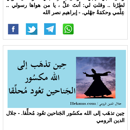
لطِرْنا .. وقلتِ لي: أنتَ علِّ ، يا من هواها رسولي ..
عِلْمي وحكمَةُ جهْلي. - إبراهيم نصر الله
حِين تذهَب إلى الله مكسُور الجَناحين تعُود مُحلِّقا. - جلال
الدين الرومي