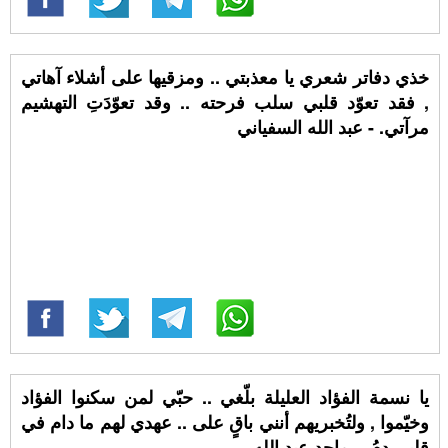
خذي دفاتر شعري يا معذبتي .. ومزقيها على أشلاء آهاتي
, فقد تعوّد قلبي سلب فرحته .. وقد تعوّدَتِ التهشيم
مرآتي. - عبد الله السفياني
يا نسمة الفؤاد العليلة بلّغي .. حبّي لمن سكنوا الفؤاد
وخيّموا , ولتُخبريهم أنني باقٍ على .. عهدي لهم ما دام في
قلبي دمُ. - ماجد عبد الله