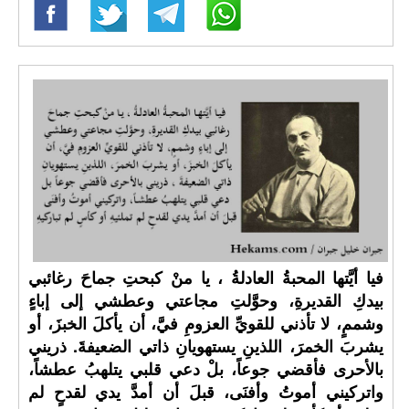
فيا أيَّتها المحبةُ العادلةُ ، يا منْ كبحتِ جماحَ رغائبي
بيدكِ القديرةِ، وحوَّلتِ مجاعتي وعطشي إلى إباءٍ
وشممٍ، لا تأذني للقويِّ العزومِ فيَّ، أن يأكلَ الخبزَ، أو
يشربَ الخمرَ، اللذينِ يستهويانِ ذاتي الضعيفةَ. ذريني
بالأحرى فأقضي جوعاً، بلْ دعي قلبي يتلهبُ عطشاً،
واتركيني أموتُ وأفنَى، قبلَ أن أمدَّ يدي لقدحٍ لم