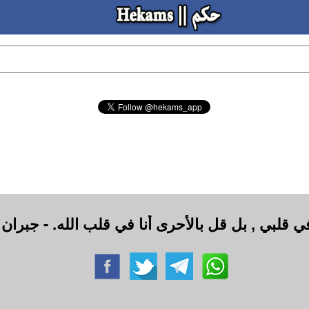
 في قلبي , بل قل بالأحرى أنا في قلب الله. - جبرا