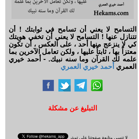
التسامح لا يعني أن تسامح في ثوابتك ! أن
تتنازل عنها ! التسامح لا يعني أن تخفي هويتك
كي لا ينزعج منها أحد ، على العكس ، أن تكون
معتزاً بها ، ثابتاً عليها ، ولكن تعامل الآخرين بما
علمه لك القرآن وما سنه نبيك. - أحمد خيري
العمري
أحمد خيري العمري
التبليغ عن مشكلة
لا تنسى متابعة صفحتنا على تويتر