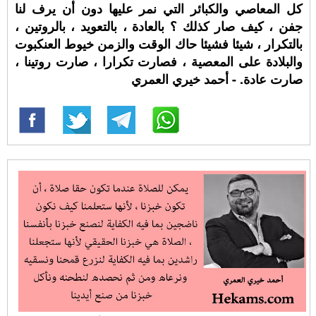
كل المعاصي والكبائر التي نمر عليها دون أن يرف لنا
جفن ، كيف صار كذلك ؟ بالعادة ، بالتعويد ، بالروتين ،
بالتكرار ، شيئا فشيئا حاك الوقت والزمن خيوط العنكبوت
والبلادة على المعصية ، فصارت تكرارا ، صارت روتينا ،
صارت عادة. - أحمد خيري العمري