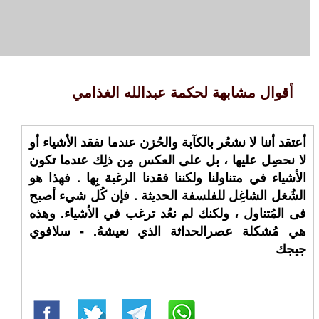
أقوال مشابهة لحكمة عبدالله الغذامي
أعتقد أننا لا نشعُر بالكآبة والحُزن عندما نفقد الأشياء أو
لا نحصِل عليها ، بل على العكس مِن ذلِك عندما تكون
الأشياء في متناولنا ولكننا فقدنا الرغبة بِها . فهذا هو
الشُغل الشاغِل للفلسفة الحديثة . فإن كُل شيء أصبح
فى المُتناول ، ولكنك لم نعُد ترغب في الأشياء. وهذه
هي مُشكلة عصرالحداثة الذي نعيشهُ. - سلافوي
جيجك