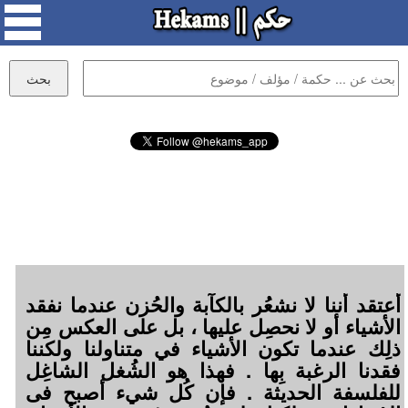
أعتقد أننا لا نشعُر بالكآبة والحُزن عندما نفقد
الأشياء أو لا نحصِل عليها ، بل على العكس مِن
ذلِك عندما تكون الأشياء في متناولنا ولكننا
فقدنا الرغبة بِها . فهذا هو الشُغل الشاغِل
للفلسفة الحديثة . فإن كُل شيء أصبح فى