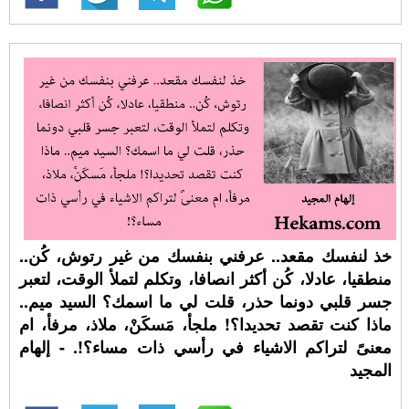
خذ لنفسك مقعد.. عرفني بنفسك من غير رتوش، كُن..
منطقيا، عادلا، كُن أكثر انصافا، وتكلم لتملأ الوقت، لتعبر
جسر قلبي دونما حذر، قلت لي ما اسمك؟ السيد ميم..
ماذا كنت تقصد تحديدا؟! ملجأ، مَسكَنْ، ملاذ، مرفأ، ام
معنىً لتراكم الاشياء في رأسي ذات مساء؟!. - إلهام
المجيد