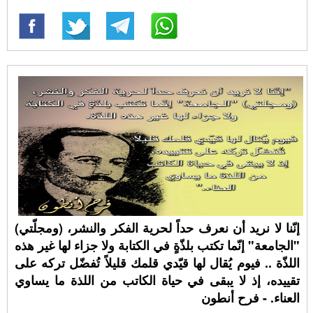
إنّنا لا نريد أن نعرف حداً لحرية الفكر والنشر، (ومجلّتي)
"الجامعة" إنّما تكتب بلذّةٍ في الكتابة ولا جزاء لها غير هذه
اللذّة .. فيوم يُقال لها قيّدي قلمك قليلاً تُفضّل تركه على
تقييده، إذ لا يبقى في حياة الكاتب من اللذة ما يساوي
العناء. - فرح أنطون