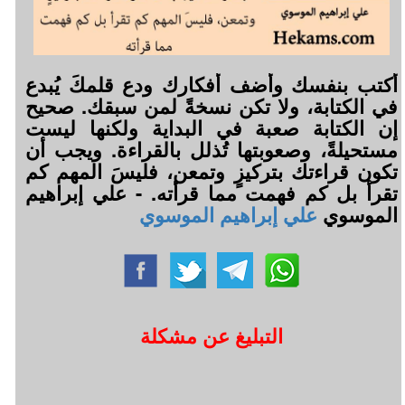
أكتب بنفسك وأضف أفكارك ودع قلمكَ يُبدع
في الكتابة، ولا تكن نسخةً لمن سبقك. صحيح
إن الكتابة صعبة في البداية ولكنها ليست
مستحيلةً، وصعوبتها تُذلل بالقراءة. ويجب أن
تكون قراءتك بتركيزٍ وتمعن، فليسَ المهم كم
تقرأ بل كم فهمت مما قرأته. - علي إبراهيم
الموسوي
علي إبراهيم الموسوي
التبليغ عن مشكلة