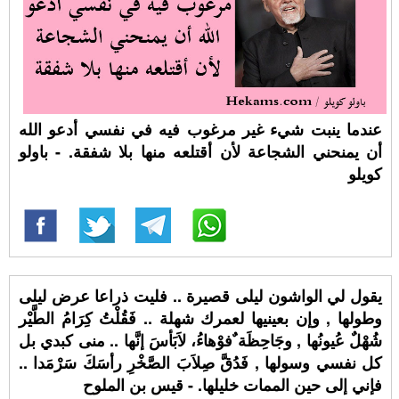
عندما ينبت شيء غير مرغوب فيه في نفسي أدعو الله
أن يمنحني الشجاعة لأن أقتلعه منها بلا شفقة. - باولو
كويلو
يقول لي الواشون ليلى قصيرة .. فليت ذراعا عرض ليلى
وطولها , وإن بعينيها لعمرك شهلة .. فَقُلْتُ كِرَامُ الطَّيْر
شُهْلٌ عُيونُها , وجَاحِظَة ٌفوْهاءُ، لاَبَأسَ إنَّها .. منى كبدي بل
كل نفسي وسولها , فَدُقَّ صِلاَبَ الصَّخْرِ رأسَكَ سَرْمَدا ..
فإني إلى حين الممات خليلها. - قيس بن الملوح