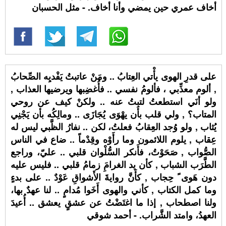
أخاف عمري حين يمضي وأنا أخاف. - مثل الحسبان
على قدرِ الهوى يأْتي العِتابُ .. ومَنْ عاتبتُ يَفْديِه الصِّحابُ
, ألوم معذِّبي ، فألومُ نفسي .. فأُغضِبها ويرضيها العذاب ,
ولو أنَي استطعتُ لتبتُ عنه .. ولكنْ كيف عن روحي
المتاب؟ , ولي قلب بأَن يهْوَى يُجَازَى .. ومالِكُه بأن يَجْنِي
يُثاب , ولو وُجد العِقابُ فعلتُ، لكن .. نفارُ الظَّبي ليس له
عِقاب , يلوم اللائمون وما رأَوْه وقِدْماً .. ضاع في الناس
الصُّواب , صَحَوْتُ، فأَنكر السُّلْوان قلبي .. عليّ، وراجع
الطَّرَب الشباب , كأن يد الغرامَِ زمامُ قلبي .. فليس عليه
دون هَوى ً حِجاب , كأَنَّ روايةَ الأَشواقِ عَوْدٌ .. على بدءٍ
وما كمل الكتاب , كأني والهوى أَخَوا مُدامٍ .. لنا عهدٌ بها،
ولنا اصطحاب , إذا ما اغتَضْتُ عن عشقٍ يعشق .. أُعيدَ
العهدُ، وامتد الشَّراب. - أحمد شوقي