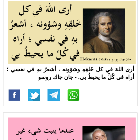
أرى اللهَ في كل خَلقِهِ وشؤونه ، أشعرُ بهِ في نفسي ؛
أراه في كُلِّ ما يحيطُ بي. - جان جاك روسو