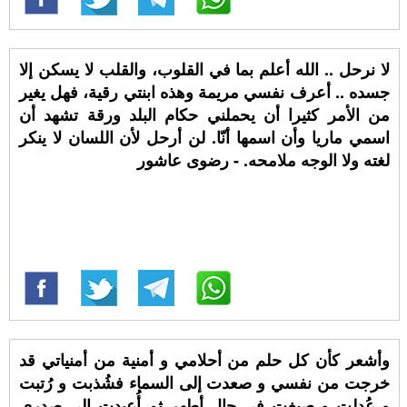
لا نرحل .. الله أعلم بما في القلوب، والقلب لا يسكن إلا
جسده .. أعرف نفسي مريمة وهذه ابنتي رقية، فهل يغير
من الأمر كثيرا أن يحملني حكام البلد ورقة تشهد أن
اسمي ماريا وأن اسمها أنّا. لن أرحل لأن اللسان لا ينكر
لغته ولا الوجه ملامحه. - رضوى عاشور
وأشعر كأن كل حلم من أحلامي و أمنية من أمنياتي قد
خرجت من نفسي و صعدت إلى السماء فشُذبت و رُتبت
و عُدلت و صيغت في حال أطهر ثم أُعيدت إلى صدري