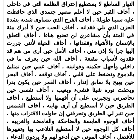
النهار الساطع لا يستطيع إختراق الظلمة التي في داخلي
، أخاف القبر حين لا أعلم مصير جسدي الذي حافظت
عليه سنينا طويلة ، أخاف الفرح الذي تتساوى شدته بشدة
الحزن الذي يلي فقدانه ، أخاف الحب حين لا أدرك مئة
في المئة بأن مشاعري لن تضيع هباءا ، أخاف التعلق
بالإنسان والأشياء وفقدانها ، أخاف الحياة لأنني جررت
إليها جرا بلا إذن مني ، أخاف الأمل حين أرى من هم قد
فقدوه لأسباب مقنعة ، أخاف الله حين يعرف ما في
داخلي وأجهل حكمته وقوانينه ، أخاف عيني حين تمتلئ
بالدموع وتضغط على قلبي ، أخاف توقفه ، أخاف البحر
حين يهيج بلا سابق إنذار ، أخاف القمر حين يكون بدرا
ويخفت نوره شيئا فشيء ويغيب ، أخاف نفسي حين
تحاصرني وتجبرني على أن أفهمها ولا أستطيع ، أخاف
الطريق حين لا أستطيع أن أرى نهايته ، أخاف الشمس
حين تنير لي الطريق وتحرقني إن حاولت الاقتراب منها ،
أخاف الوجوه العابسة والضاحكة والغامضة والغريبه ،
أخاف كل الوجوه حين لا أستطيع التلاعب بها وتغييرها
للأفضل ، أخاف الموتى حين أدعو لهم ولا يردون الدعاء ،