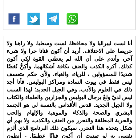
أنا لست ليبراليا ولا محافظا، لست وسطيا، ولا راهبا ولا
حريصا على الاختلاف. أريد أن أكون فنانا حرا ولا شيء
آخر، وأندم على أن الله لم يعطني القوة لكي أكون
كذلك. أكره الكذب والعنف بكافة أشكالهما، وأُكِنُّ بُغضًا
شديدًا للمسؤولين ، للرياء، والغباء، ولأي حكم متعسف
ليس فقط في بيوت السادة ومراكز البوليس. فأنا أجد
ذلك في العلوم والأدب، وفي الجيل الجديد؛ لهذا السبب
ليس لديّ ولعٌ برجال البوليس والجزارين والعلماء والكتاب
ولا الجيل الجديد. قدس الأقداس بالنسبة لي هو الجسد
البشري والصحة والذكاء والموهبة والإلهام والحب
والحرية المطلقة والتحرر من العنف والكذب، ولا يهم أي
شكل يتخذه هذا التحرر. سيكون ذلك البرنامج الذي ألزم
نفسي به لو تمنيت أن أكون فنانًا عظيمًا. - أنطون