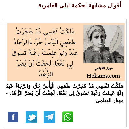
أقوال مشابهة لحكمة ليلى العامرية
مَلَكْتُ نَفْسِي مُذْ هَجَرْتُ طَمَعِي الْيَأْسُ حُرٌّ، وَالرَّجَاءُ عَبْدُ
وَلَوْ عَلِمْتُ رَغْبَةً تَسُوقُ لِي نَفْعًا، لَخِفْتُ أَنْ يُضَرَّ الزُّهْدُ. -
مهيار الديلمي