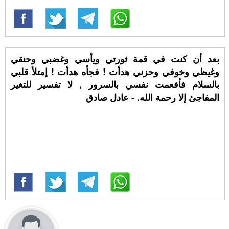
بعد أن كنت في قمة ثورتي ويأسي وغضبي وحنقي
وغيظي وخوفي وحزني هدأت ! فجأه هدأت ! إمتلأ قلبي
بالسلام فأفعمت نفسي بالسرور , لا تفسير للتغير
المفاجئ إلا رحمة الله. - عادل صادق