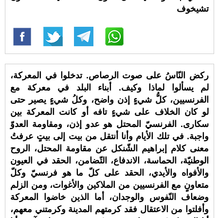
تشيخوف
ركض النّاسُ على صوت الرصاص. تدخلوا في المعركة،
لم يسألوا لماذا وكيف. أبناء البلد في معركة مع
الفرنسيين، كلُّ شيءٍ إذن واضح، وكلُ شيءٍ يصير حتى
لو كان الخلاف على شيءٍ تافه أو كانت المعركة بين
سكارى. الفرنسيّ المحتل هو عدو إذن، ومقاومة العدوّ
واجبة. في تلك الأيام وأنا أنتقل من بيت إلى بيتٍ عرفتُ
معنى كلام إبراهيم الشّنكل عن مقاومة المحتل، الروح
الوطنيّة، الحماسة، الاندفاع، التّضامن، الحقد في العيون
والأفواه والأيدي، الحقد على كلّ ما هو فرنسيّ وكلّ
متعاونٍ مع الفرنسيين من الملاكين والأغوات، ومن الزلم
وضعاف النّفوس والوجدان، أما الذين خاضوا المعركة
وأفلتوا من الاعتقال فقد كرمتهم المدينة وكرمتني معهم،