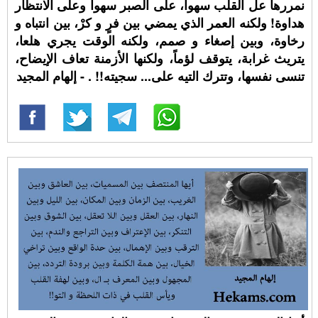
نمررها عل القلب سهوا، على الصبر سهوا وعلى الانتظار
هداوة! ولكنه العمر الذي يمضي بين فرٍ و كرْ، بين انتباه و
رخاوة، وبين إصغاء و صمم، ولكنه الوقت يجري هلعا،
يتريث غرابة، يتوقف لؤماً، ولكنها الأزمنة تعاف الإيضاح،
تنسى نفسها، وتترك التيه على... سجيته!! ⁧. - إلهام المجيد