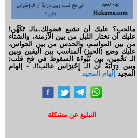
مالحب؟ عليك أن تشبع فضولك..بالـ تَكَهُّن!
عليك أن تختار الليل من بين الأزمنة، والشتاء
من بين المواسم، والحدس من بين الحواس،
عليك وضع (الحيز) المناسب بين اليقين وبين
الـ تَخْمِين، بين نُبُوءَة السقوط في فخ قلب;
وبين دِرَايَةٌ أن الـ إِحْتِرَاس غالب!!. - إلهام
المجيد
إلهام المجيد
التبليغ عن مشكلة