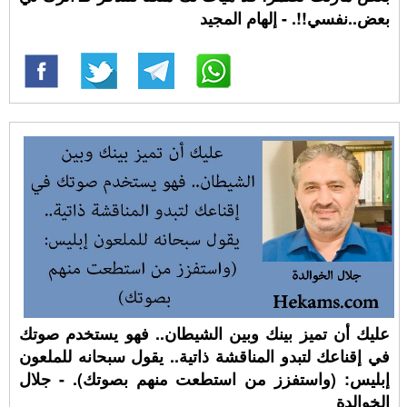
بعض..نفسي!!. - إلهام المجيد
عليك أن تميز بينك وبين الشيطان.. فهو يستخدم صوتك
في إقناعك لتبدو المناقشة ذاتية.. يقول سبحانه للملعون
إبليس: (واستفزز من استطعت منهم بصوتك). - جلال
الخوالدة