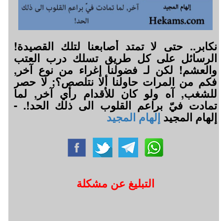
نكابر.. حتى لا تمتد أصابعنا لتلك القصيدة!
الرسائل على كل طريق تسلك درب العتب
والعشم! لكن لـ فضولنا إغراء من نوع آخر,
فكم من المرات حاولنا ألا نتلصص؟; لا حصر
للشغب, آه ولو كان للأقدام رأي آخر, لما
تمادت فيّ براعم القلوب الى ذلك الحد!. -
إلهام المجيد
إلهام المجيد
التبليغ عن مشكلة