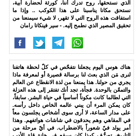
الذي نستحقها، روح تدرك أننا، كورثة لحضارة أبية،
نستحق مكانا يناسبنا على هذا الكوكب .. وإذا ما
استفاقت هذه الروح التي لا تقهر، لا شيء سيمنعنا من
تحقيق المصير الذي نطمح إليه. - سير فينكاتا رامان
هناك هوس اليوم يجعلنا نتفحّص في كلّ لحظة هاتفنا
لنرى مَن الذي بعث لنا برسالة قصيرة أو لمعرفة ماذا
يجري من حولنا. هذا يمنعنا من لذة الانقطاع عن العالم
والتمعّن بالوحدة. فجأة، تجد أنك تفتقر إلى هذه العزلة
التي لطالما كانت مكوناً أساسياً في حياة البشر. سابقاً،
كان يمكن المرء أن يبني عالمه الخاص داخل رأسه.
على مدار الساعة، لا أرى سوى أشخاص يجلسون معاً
في المقاهي وهم يحدقون في شاشات هواتفهم. وهذا
أمر يولد فيّ شعوراً بالاضطراب. في أيّ مرحلة من
التاريخ، تصرُّف كهذا كان سيقع في خانة قلة الأدب