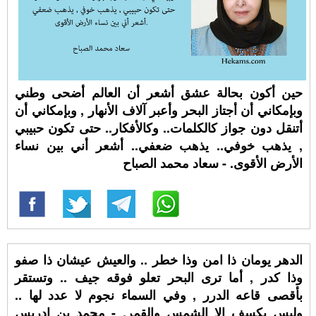
حين أكون بحالة عشق أشعر أن العالم أضحى وطني
وبإمكاني أن أجتاز البحر وأعبر آلاف الأنهار , وبإمكاني أن
أتنقل دون جواز كالكلمات.. وكالأفكار.. حتى تكون حبيبي
, يذهب خوفي.. يذهب ضعفي.. أشعر أني بين نساء
الأرض الأقوى. - سعاد محمد الصباح
الدهر يومان ذا امن وذا خطر .. والعيش عيشان ذا صفو
وذا كدر , أما ترى البحر تعلو فوقه جيف .. وتستقر
بأقصى قاعه الدرر , وفي السماء نجوم لا عدد لها ..
وليس يكسف إلا الشمس والقمر. - محمد بن إدريس