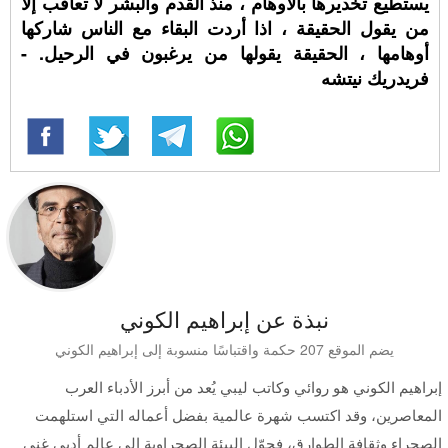
يستطيع تخديرها بالاوهام ، منذ القدم والبشر لا تعاقب إلا
من يقول الحقيقة ، اذا أردت البقاء مع الناس شاركها
أوهامها ، الحقيقة يقولها من يرغبون في الرحيل. -
فريدريك نيتشه
نبذة عن إبراهيم الكوني
يضم الموقع 207 حكمة واقتباسًا منسوبة إلى إبراهيم الكوني
إبراهيم الكوني هو روائي وكاتب ليبي يُعد من أبرز الأدباء العرب
المعاصرين، وقد اكتسب شهرة عالمية بفضل أعماله التي استلهمت
الصحراء وثقافة الطوارق، فحوّل البيئة الصحراوية إلى عالم أدبي غني