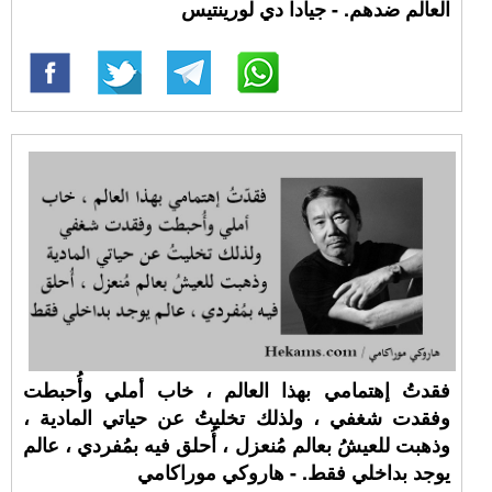
العالم ضدهم. - جيادا دي لورينتيس
فقدتُ إهتمامي بهذا العالم ، خاب أملي وأُحبطت
وفقدت شغفي ، ولذلك تخليتُ عن حياتي المادية ،
وذهبت للعيشُ بعالم مُنعزل ، أُحلق فيه بمُفردي ، عالم
يوجد بداخلي فقط. - هاروكي موراكامي