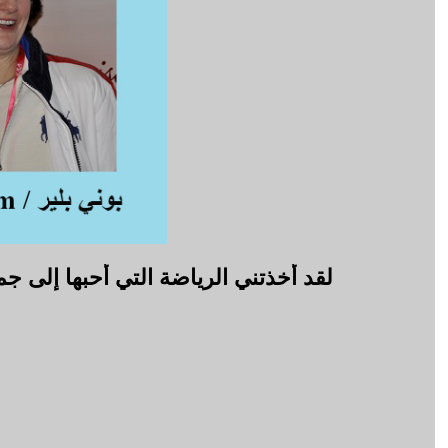
لقد أخذتني الرياضة التي أُحبها إلى ج