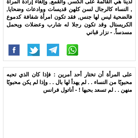
لدينا هي القائمة على الكسر, والقمع, وإلغاء إرادة المرأة
, النساء كالرجال لسن كلهن قديسات ووادعات وضحايا,
فالضحية ليس لها جنس, فقد تكون امرأة شفافة كدموع
الكريستال وقد تكون رجلا له شارب وعضلات ويحمل
مسدساً. - نزار قباني
على المرأة أن تختار أحد أمرين : فإذا كان الذي تحبه
محبوبًا من النساء . . لم يهدأ لها بال . . وإذا لم يكن محبوبًا
منهن . . لم تسعد بحبها ! - أناتول فرانس