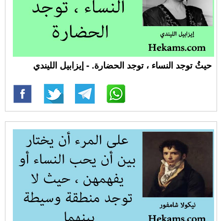
حيثُ توجد النساء ، توجد الحضارة. - إيزابيل الليندي