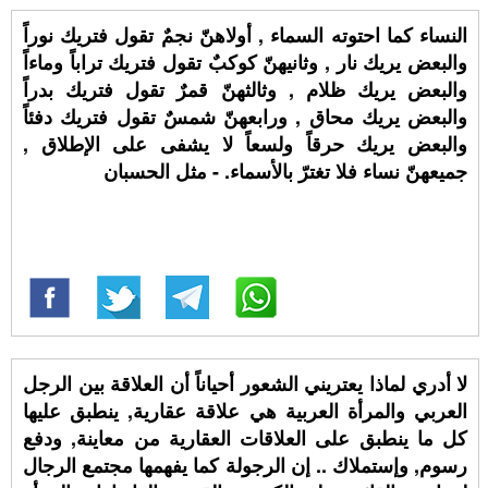
النساء كما احتوته السماء , أولاهنّ نجمٌ تقول فتريك نوراً
والبعض يريك نار , وثانيهنّ كوكبٌ تقول فتريك تراباً وماءاً
والبعض يريك ظلام , وثالثهنّ قمرٌ تقول فتريك بدراً
والبعض يريك محاق , ورابعهنّ شمسٌ تقول فتريك دفئاً
والبعض يريك حرقاً ولسعاً لا يشفى على الإطلاق ,
جميعهنّ نساء فلا تغترّ بالأسماء. - مثل الحسبان
لا أدري لماذا يعتريني الشعور أحياناً أن العلاقة بين الرجل
العربي والمرأة العربية هي علاقة عقارية, ينطبق عليها
كل ما ينطبق على العلاقات العقارية من معاينة, ودفع
رسوم, وإستملاك .. إن الرجولة كما يفهمها مجتمع الرجال