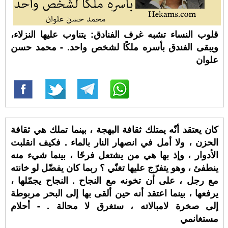
قلوب النساء تشبه غرف الفنادق: يتناوب عليها النزلاء،
ويبقى الفندق بأسره ملكًا لشخص واحد. - محمد حسن
علوان
كان يعتقد أنّه يمتلك ثقافة البهجة ، بينما تملك هي ثقافة
الحزن ، ولا أمل في انصهار النار بالماء . فكيف انقلبت
الأدوار ، وإذ بها هي من يشتعل فرحًا ، بينما شيء منه
ينطفئ ، وهو يتفرّج عليها تغنّي ؟ ربما كان يفضّل لو خانته
مع رجل ، على أن تخونه مع النجاح . النجاح يجمّلها ،
يرفعها ، بينما اعتقد أنه حين ألقى بها إلى البحر مربوطة
إلى صخرة لامبالاته ، ستغرق لا محالة . - أحلام
مستغانمي