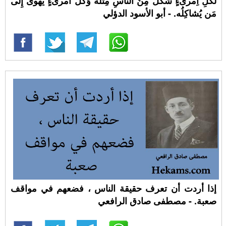
لُكُلِ اِمرىءٍ شَكلٌ مِنَ الناسِ مِثلُهُ وَكُلُّ امرىءٍ يَهوى إِلى
مَن يُشاكِلُه. - أبو الأسود الدؤلي
إذا أردت أن تعرف حقيقة الناس ، فضعهم في مواقف
صعبة. - مصطفى صادق الرافعي