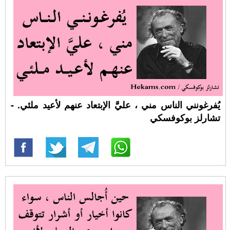
يُفرغونني الناس مني ، عليَّ الإبتعاد عنهم لأعيد ملئي. -
تشارلز بوكوفسكي