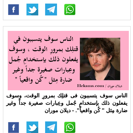
الناس سوف يتسببون فى قتلِك بمرورِ الوقت، وسوف
يفعلون ذلك بإستخدامِ جُمل وعِبارات صغيرة جداً وغير
ضارة مِثل " كُن واقعياً". - ديلان موران