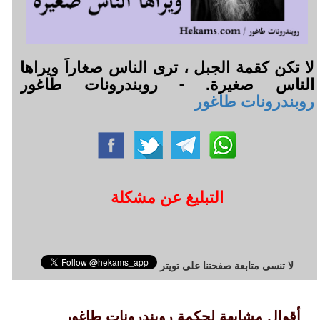
لا تكن كقمة الجبل ، ترى الناس صغاراً ويراها
الناس صغيرة. - روبندرونات طاغور
روبندرونات طاغور
التبليغ عن مشكلة
لا تنسى متابعة صفحتنا على تويتر
أقوال مشابهة لحكمة روبندرونات طاغور