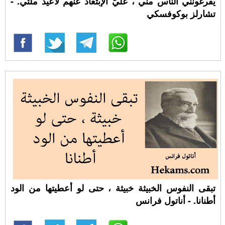
يُفرغونني الناس مني ، عليَّ الإبتعاد عنهم لأعيد ملئي. -
تشارلز بوكوفسكي
تبقى النفوس الخبيثة خبيثة ، حتى لو أعطيتها من الود
أطنانا. - أناتول فرانس