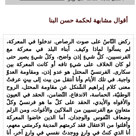
أقوال مشابهة لحكمة حسن البنا
ركض النّاسُ على صوت الرصاص. تدخلوا في المعركة،
لم يسألوا لماذا وكيف. أبناء البلد في معركة مع
الفرنسيين، كلُّ شيءٍ إذن واضح، وكلُ شيءٍ يصير حتى
لو كان الخلاف على شيءٍ تافه أو كانت المعركة بين
سكارى. الفرنسيّ المحتل هو عدو إذن، ومقاومة العدوّ
واجبة. في تلك الأيام وأنا أنتقل من بيت إلى بيتٍ عرفتُ
معنى كلام إبراهيم الشّنكل عن مقاومة المحتل، الروح
الوطنيّة، الحماسة، الاندفاع، التّضامن، الحقد في العيون
والأفواه والأيدي، الحقد على كلّ ما هو فرنسيّ وكلّ
متعاونٍ مع الفرنسيين من الملاكين والأغوات، ومن الزلم
وضعاف النّفوس والوجدان، أما الذين خاضوا المعركة
وأفلتوا من الاعتقال فقد كرمتهم المدينة وكرمتني معهم،
أنا الذي كنتُ في واردٍ ووجدتُ نفسي في واردٍ آخر، أنا