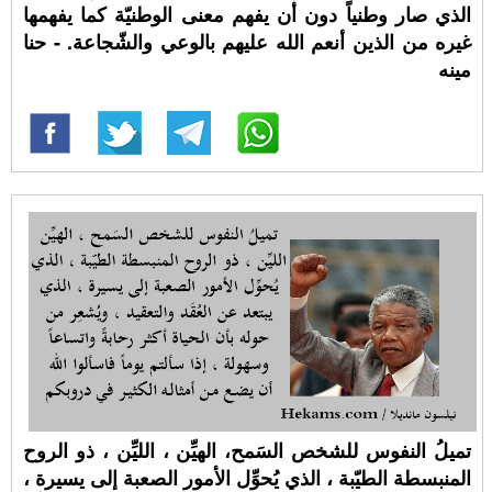
الذي صار وطنياً دون أن يفهم معنى الوطنيّة كما يفهمها
غيره من الذين أنعم الله عليهم بالوعي والشّجاعة. - حنا
مينه
تميلُ النفوس للشخص السَمح، الهيِّن ، الليِّن ، ذو الروح
المنبسطة الطيّبة ، الذي يُحوِّل الأمور الصعبة إلى يسيرة ،