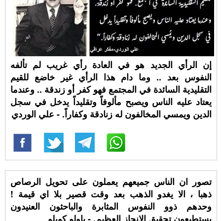
إن الرأي الجديد هو في العادة رأي غريب لم تألفه
النفوس بعد .. وما دام هذا الرأي غير خاضع للقيم
التقليدية السائدة في المجتمع فهو كفر أو زندقة .. وعندما
يعتاد عليه الناس ويصبح مألوفاً وتقليداً يدخل في سجل
الدين ويمسي المخالفون له زنادقة وكفاراً. - علي الوردي
تصور ان الناس جميعهم يعملون على تحويل الرصاص
ذهبا ، الا يغدو الذهب بعد وقت قصير بلا اي قيمة !
وحدهم ذوو النفوس المثابرة والباحثون العنيدون
يستطيعون تحقيق الانجاز العظيم. - باولو كويلو