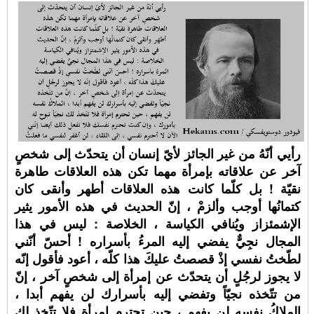
رأيي أنّهُ من غير الجائز لأيّ إنسان أن يتحدّث إلى شخصٍ
آخر عن علاقاته بإمرأة مهما تكن هذه العلاقات طاهرة
نقيّة ! بل كلّما كانت هذه العلاقات أطهر وأنقى كان
كتمانُها أوجب وألزمْ ، إنّ الحديث في هذه الأمور يثير
الإشمئزاز ويُنافي الكياسة ، الخلاصة : ليس في هذا
المجال نجِيٌّ يفضي إليه المرءُ بأسراره ! أحسّ أنّني
لطّختُ نفسي إذْ قصصتُ عليكَ هذا كلّه ، أعود فأقول إنّه
لا يجوز لرجُلٍ أن يتحدّث عن إمرأة إلى شخصٍ آخر ، إنّ
من تتّخذه نجيّاً وتفضي إليه بأسرارك لن يفهم أبدا ،
الملاكُ نفسه لن يفهم ، حين تحترم إمرأة فلا تتّخذ لك