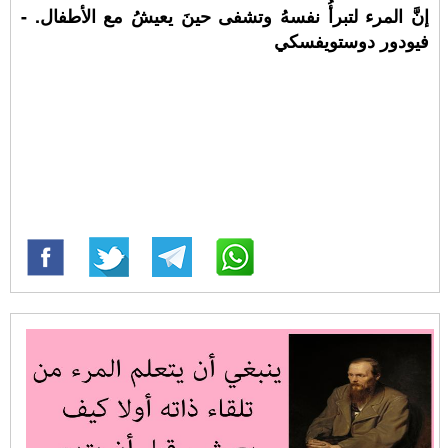
إنَّ المرء لتبرأُ نفسهُ وتشفى حينَ يعيشُ مع الأطفال. -
فيودور دوستويفسكي