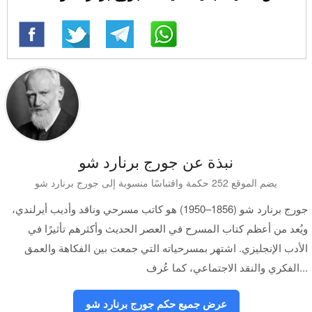
نبذة عن جورج برنارد شو
يضم الموقع 252 حكمة واقتباسًا منسوبة إلى جورج برنارد شو
جورج برنارد شو (1856–1950) هو كاتب مسرحي وناقد وأديب أيرلندي،
ويُعد من أعظم كتاب المسرح في العصر الحديث وأكثرهم تأثيرًا في
الأدب الإنجليزي. اشتهر بمسرحياته التي جمعت بين الفكاهة والعمق
الفكري والنقد الاجتماعي، كما عُرف...
عرض جميع حكم جورج برنارد شو