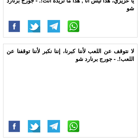
يا عزيزي، هذا ليس أنا , هذا ما تريده أنت!. - جورج برنارد
شو
لا نتوقف عن اللعب لأننا كبرنا، إننا نكبر لأننا توقفنا عن
اللعب!. - جورج برنارد شو