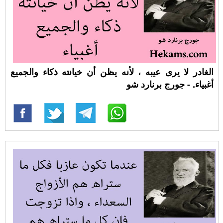
الغادر لا يرى عيبه ، لأنه يظن أن خيانته ذكاء والجميع
أغبياء. - جورج برنارد شو