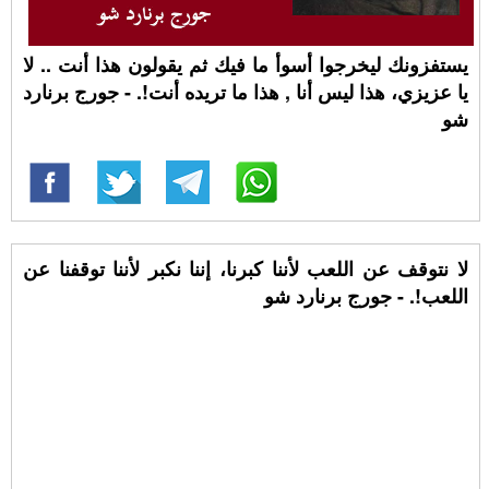
يستفزونك ليخرجوا أسوأ ما فيك ثم يقولون هذا أنت .. لا
يا عزيزي، هذا ليس أنا , هذا ما تريده أنت!. - جورج برنارد
شو
لا نتوقف عن اللعب لأننا كبرنا، إننا نكبر لأننا توقفنا عن
اللعب!. - جورج برنارد شو