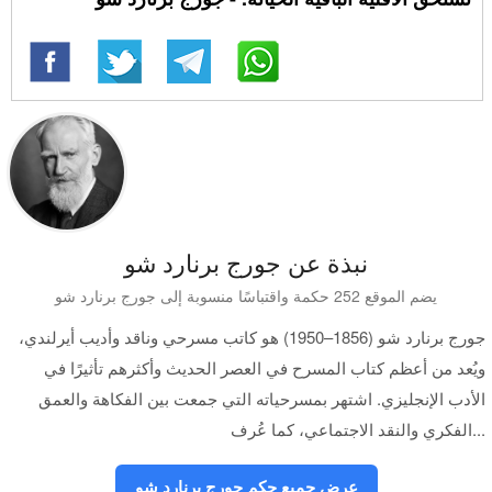
نبذة عن جورج برنارد شو
يضم الموقع 252 حكمة واقتباسًا منسوبة إلى جورج برنارد شو
جورج برنارد شو (1856–1950) هو كاتب مسرحي وناقد وأديب أيرلندي،
ويُعد من أعظم كتاب المسرح في العصر الحديث وأكثرهم تأثيرًا في
الأدب الإنجليزي. اشتهر بمسرحياته التي جمعت بين الفكاهة والعمق
الفكري والنقد الاجتماعي، كما عُرف...
عرض جميع حكم جورج برنارد شو