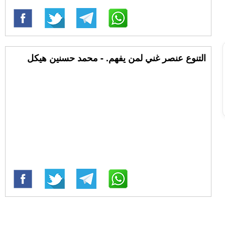
التنوع عنصر غني لمن يفهم. - محمد حسنين هيكل