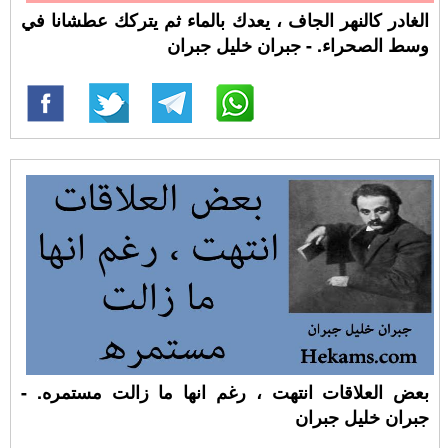
الغادر كالنهر الجاف ، يعدك بالماء ثم يتركك عطشانا في
وسط الصحراء. - جبران خليل جبران
بعض العلاقات انتهت ، رغم انها ما زالت مستمره. -
جبران خليل جبران