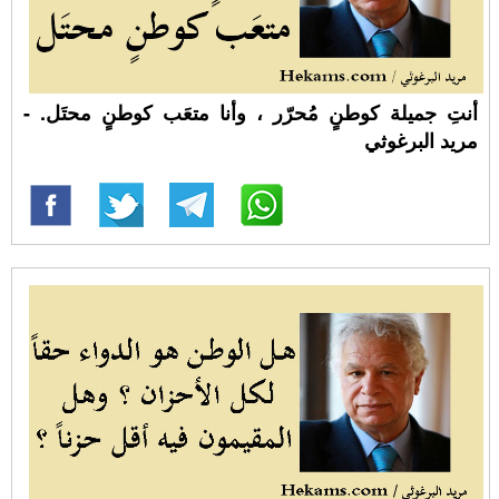
أنتِ جميلة كوطنٍ مُحرّر ، وأنا متعَب كوطنٍ محتَل. -
مريد البرغوثي