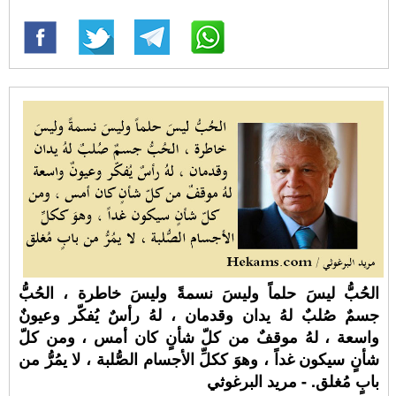
الحُبُّ ليسَ حلماً وليسَ نسمةً وليسَ خاطرة ، الحُبُّ
جسمٌ صُلبٌ لهُ يدان وقدمان ، لهُ رأسٌ يُفكّر وعيونٌ
واسعة ، لهُ موقفٌ من كلّ شأنٍ كان أمس ، ومن كلّ
شأنٍ سيكون غداً ، وهوَ ككلِّ الأجسام الصُّلبة ، لا يمُرُّ من
بابٍ مُغلق. - مريد البرغوثي