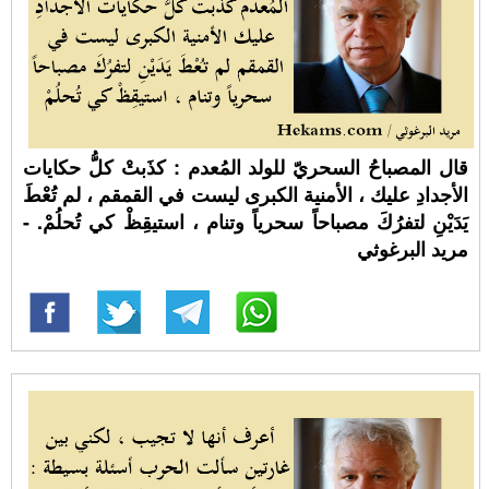
قال المصباحُ السحريّ للولد المُعدم : كذَبتْ كلُّ حكايات
الأجدادِ عليك ، الأمنية الكبرى ليست في القمقم ، لم تُعْطَ
يَدَيْنِ لتفرُكَ مصباحاً سحرياً وتنام ، استيقِظْ كي تُحلُمْ. -
مريد البرغوثي