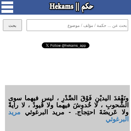
ونَعْقدَ اليديْنِ فَوْقَ الصَّدْرِ ، ليس فيهما سوى
الشُّحوبِ ، لا خُدوشَ فيهما ولا قُيودْ ، لا رايةً
ولا عَريضَةَ احتِجاج. - مريد البرغوثي
مريد
البرغوثي