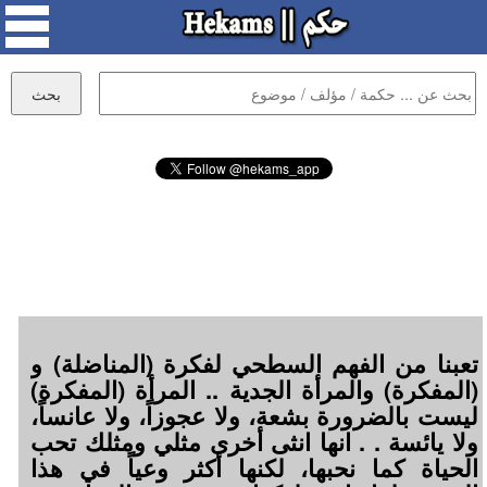
تعبنا من الفهم السطحي لفكرة (المناضلة) و
(المفكرة) والمرأة الجدية .. المرأة (المفكرة)
ليست بالضرورة بشعة، ولا عجوزاً، ولا عانساً،
ولا يائسة . . انها انثى أخرى مثلي ومثلك تحب
الحياة كما نحبها، لكنها أكثر وعياً في هذا