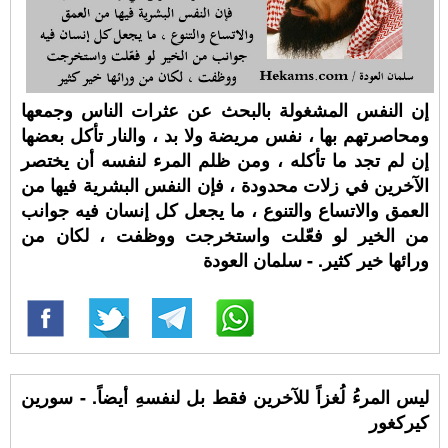
إن النفس المشغولة بالبحث عن عثرات الناس وجمعها
ومحاصرتهم بها ، نفس مريضة ولا بد ، والنار تأكل بعضها
إن لم تجد ما تأكله ، ومن ظلم المرء لنفسه أن يختصر
الآخرين في زلات محدودة ، فإن النفس البشرية فيها من
العمق والاتساع والتنوع ، ما يجعل كل إنسان فيه جوانب
من الخير لو فعّلت واستخرجت ووظفت ، لكان من
ورائها خير كثير. - سلمان العودة
ليس المرءُ لُغزاً للآخرين فقط بل لنفسهِ أيضاً. - سورين
كيركغور