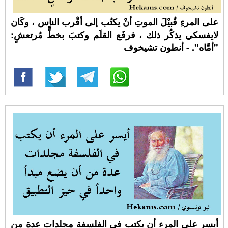
على المرءِ قُبيْلَ الموتِ أنْ يكتُب إلى أقْرب الناس ، وكَان
لايفسكي يذكُر ذلك ، فرفَع القلَم وكتبَ بخطٍّ مُرتعشٍ:
"أمَّاه". - أنطون تشيخوف
أيسر على المرء أن يكتب في الفلسفة مجلدات عدة من