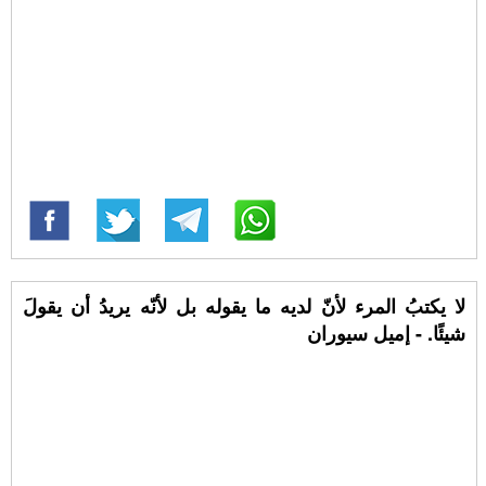
لا يكتبُ المرء لأنّ لديه ما يقوله بل لأنّه يريدُ أن يقولَ
شيئًا. - إميل سيوران