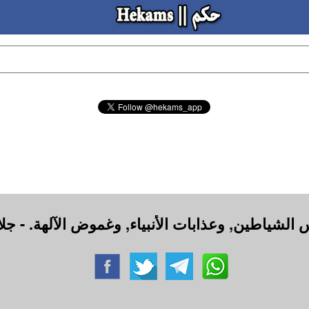
الشياطين, وعذابات الأنبياء, وغموض الآلهة. - جل