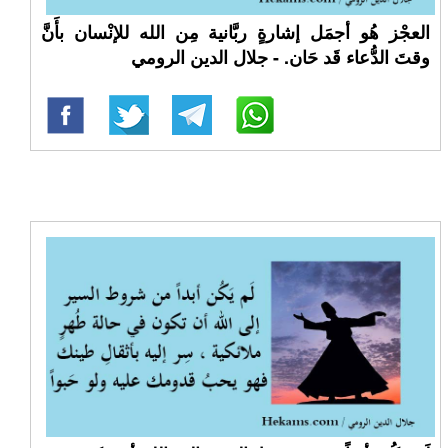
العجْز هُو أجمَل إشارةٍ ربَّانية مِن الله للإنْسان بأَنَّ
وقتَ الدُّعاء قَد حَان. - جلال الدين الرومي