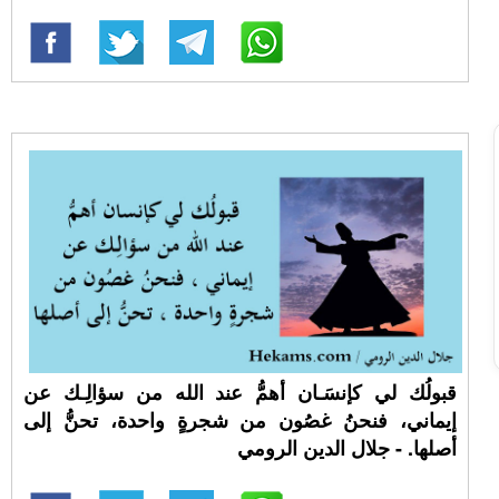
قبولُك لي كإنسَـان أهمُّ عند الله من سؤالِـك عن
إيماني، فنحنُ غصُون من شجرةٍ واحدة، تحنُّ إلى
أصلها. - جلال الدين الرومي