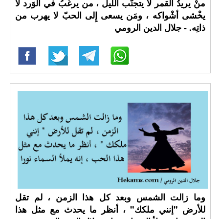
منْ يريدُ القمر لا يتجنَّب اللّيل ، من يرغبُ في الوَرد لا
يخْشى أشْواكه ، ومَن يسعى إِلى الحبّ لا يهرب من
ذاتِه. - جلال الدين الرومي
‏وما زالت الشمس وبعد كل هذا الزمن ، لم تقل
للأرض "إنني ملكك" ، أنظر ما يحدث مع مثل هذا