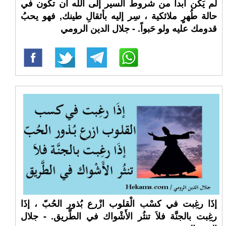
لَم يَكُن أبداً من شروط السير إلى الله أن تكون في
حالة طُهرٍ ملائكية ، سِر إليه بأثقالِ طينك, فهو يحبُ
قدومك عليه ولو حَبواً. - جلال الدين الرومي
إذَا رغِبت في كسْب الْقلوب ازْرع بُذور الحُبّ ، إذَا
رغِبت بالجنَّة فلاَ تنثُر الأَشْواك في الطَّريق. - جلال