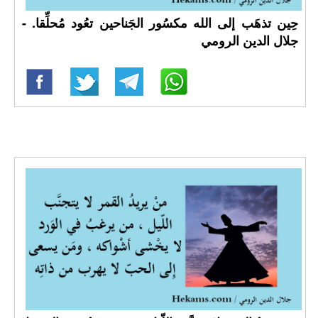
حِين تذهَب إلى الله مكسُور الجَناحين تعُود مُحلِّقا. -
جلال الدين الرومي