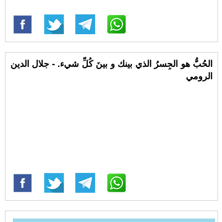
الحُبُّ هو الجِسرُ الذي بينك و بينَ كُلِّ شيء. - جلال الدين
الرومي