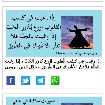
إذَا رغِبت في كسْب الْقلوب ازْرع بُذور الحُبّ ، إذَا رغِبت
بالجنَّة فلاَ تنثُر الأَشْواك في الطَّريق. - جلال الدين الرومي