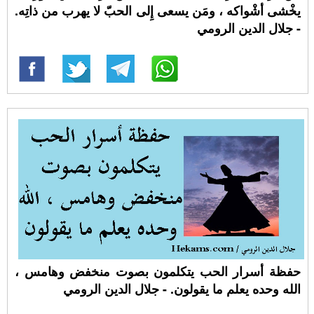
يخْشى أشْواكه ، ومَن يسعى إِلى الحبّ لا يهرب من ذاتِه.
- جلال الدين الرومي
حفظة أسرار الحب يتكلمون بصوت منخفض وهامس ،
الله وحده يعلم ما يقولون. - جلال الدين الرومي