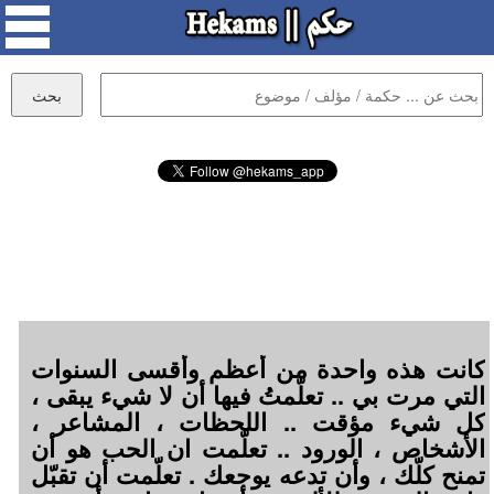
كانت هذه واحدة من أعظم وأقسى السنوات
التي مرت بي .. تعلّمتُ فيها أن لا شيء يبقى ،
كل شيء مؤقت .. اللحظات ، المشاعر ،
الأشخاص ، الورود .. تعلّمت ان الحب هو أن
تمنح كلّك ، وأن تدعه يوجعك . تعلّمت أن تقبّل