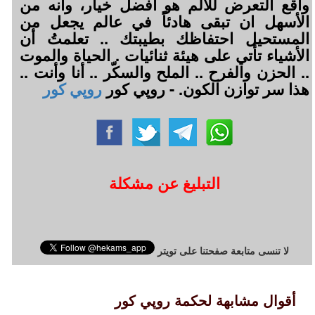
واقع التعرض للألم هو أفضل خيار، وأنه من
الأسهل ان تبقى هادئاً في عالم يجعل من
المستحيل احتفاظك بطيبتك .. تعلمتُ أن
الأشياء تأتي على هيئة ثنائيات . الحياة والموت
.. الحزن والفرح .. الملح والسكّر .. أنا وأنت ..
هذا سر توازن الكون. - روپي كور
روپي كور
التبليغ عن مشكلة
لا تنسى متابعة صفحتنا على تويتر
أقوال مشابهة لحكمة روپي كور