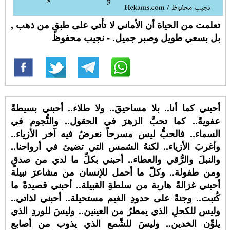
تعلمت من الحياة أن الأماني لا تأتي على طبقٍ من ذهب ,
بل بسعي طويل وصبر جميل. - نجيب محفوظ
أحبني كما أنا.. بلا مساحيقَ.. ولا طلاء.. أحبني بسيطةً
عفويةً.. كما تحبَّ الزهرَ في الحقول.. والنُّجوم في
السماء.. فالحبُّ ليس مسرحاً نعرضُ فيه آخر الأزياء..
وأغربَ الأزياء.. لكنهُ الشمس التي تضيئ في أرواحنا..
والنبلَ والرُّقي والعطاء.. أحبني بكلِّ ما لدي من صدقٍ
ومن طفولة.. وكلّ ما أحمل للإنسان من مشاعرَ نبيلة
أحبني غزالةً هاربة من سلطةِ القبيلة.. أحبني قصيدةً ما
كُتبت.. وجنةً على حدودِ الغيم مستحيلة.. أحبني لذاتي..
وليس للكحلِ الذي يمطرُ من العينين.. وليسَ للوردِ الذي
يلوِّن الخدين.. وليسَ للشَّمع الذي يذوب من أصابع