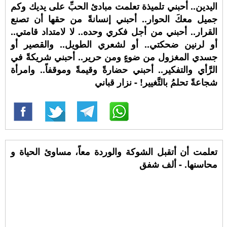
اليدين.. أحبني تلميذة تعلمت مبادئ الحبِّ على يديك وكم
جميل معكَ الحوار.. أحبني إنسانةً من حقها أن تصنع
القرار.. أحبني من أجل فكري وحده.. لا لامتداد قامتي..
أو لرنين ضحكتي.. أو لشعري الطويل.. والقصير أو
جسدي المغزول من ضوءٍ ومن حرير.. أحبني شريكةً في
الرَّأي والتفكير.. أحبني حضارةً وقيمةً وموقفاً.. وامرأة
شجاعةً تحلمُ بالتَّغيير! - نزار قباني
تعلمت أن أتقبل الشوكة والوردة معاً، مساوئ الحياة و
محاسنها. - ألف شفق