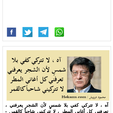
آه ، لا تتركي كفي بلا شمسٍ لأن الشجر يعرفني ،
تعرفني كل أغاني المطر ، لا تتركيني شاحباً كالقمر. -