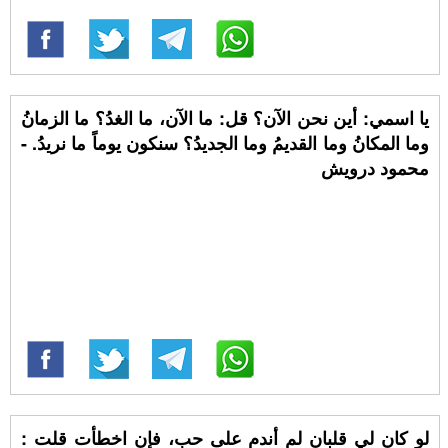
يا اسمي: أين نحن الآن؟ قل: ما الآن، ما الغدُ؟ ما الزمانُ
وما المكانُ وما القديمُ وما الجديدُ؟ سنكون يوماً ما نريدُ. -
محمود درويش
لو كان لي قلبان لم أندم على حب، فإن اخطأت قلت :