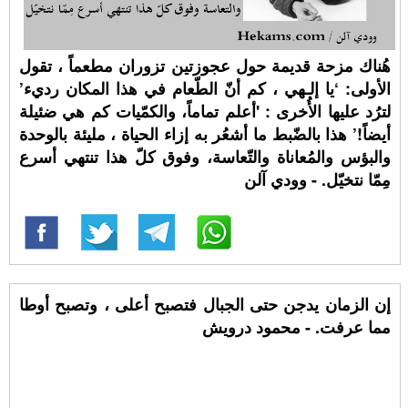
هُناك مزحة قديمة حول عجوزتين تزوران مطعماً ، تقول
الأولى: ‘يا إلـهي ، كم أنّ الطّعام في هذا المكان رديء’
لترُد عليها الأُخرى : 'أعلم تماماً، والكمّيات كم هي ضئيلة
أيضاً!’ هذا بالضّبط ما أشعُر به إزاء الحياة ، مليئة بالوحدة
والبؤس والمُعاناة والتّعاسة، وفوق كلّ هذا تنتهي أسرع
مِمّا نتخيّل. - وودي آلن
إن الزمان يدجن حتى الجبال فتصبح أعلى ، وتصبح أوطا
مما عرفت. - محمود درويش