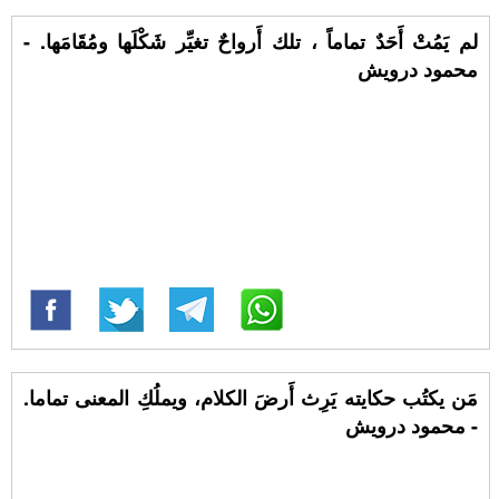
لم يَمُتْ أَحَدٌ تماماً ، تلك أَرواحٌ تغيِّر شَكْلَها ومُقَامَها. -
محمود درويش
مَن يكتُب حكايته يَرِث أَرضَ الكلام، ويملُكِ المعنى تماما.
- محمود درويش