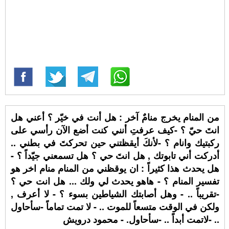
من المنام يخرج منامٌ آخر : هل أنت في خيّر ؟ أعني هل
انتَ حيّ ؟ -كيف عرفتِ أنني كنت أضع الآن رأسي على
ركبتيك وانام ؟ -لأنكَ أيقظتني حين تحركتَ في بطني ..
أدركت أني تابوتك , هل انتَ حي ؟ هل تسمعني جيّداً ؟ -
هل يحدث هذا كثيراً : ان يوقظني من المنام منام اخر هو
تفسير المنام ؟ - هاهو يحدث لي ولك ... هل انت حي ؟
-تقريباً .. - وهل أصابتك الشياطين بسوء ؟ - لا أعرف ,
ولكن في الوقت متسعاً للموت .. - لا تمت تماماً -سأحاول
.. -لاتمت أبداً .. -سأحاول. - محمود درويش