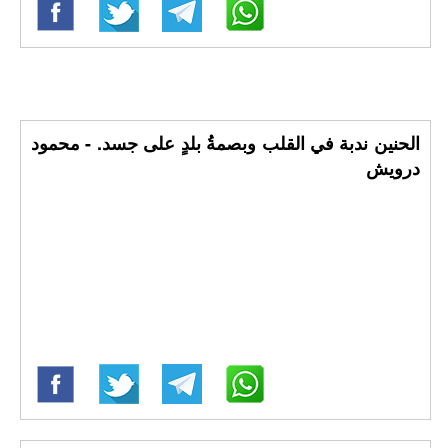
الحنين ندبة في القلب وبصمةُ بلدٍ على جسد. - محمود
درويش