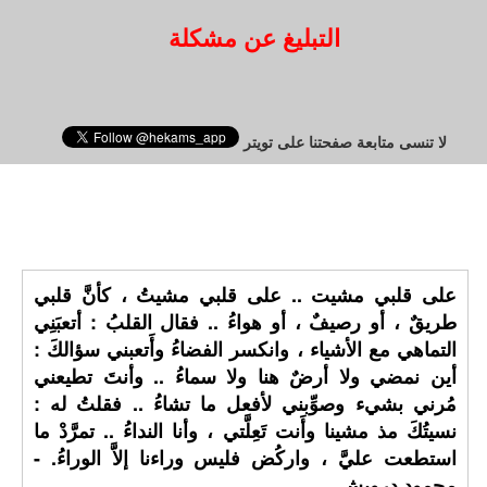
التبليغ عن مشكلة
لا تنسى متابعة صفحتنا على تويتر
على قلبي مشيت .. على قلبي مشيتُ ، كأنَّ قلبي
طريقٌ ، أو رصيفٌ ، أو هواءُ .. فقال القلبُ : أتعبَنِي
التماهي مع الأشياء ، وانكسر الفضاءُ وأَتعبني سؤالكَ :
أين نمضي ولا أرضٌ هنا ولا سماءُ .. وأنتَ تطيعني
مُرني بشيء وصوِّبني لأفعل ما تشاءُ .. فقلتُ له :
نسيتُكَ مذ مشينا وأَنت تَعِلَّتي ، وأنا النداءُ .. تمرَّدْ ما
استطعت عليَّ ، واركُض فليس وراءنا إلاَّ الوراءُ. -
محمود درويش