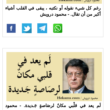
رغم كل شيء نقوله أو نكتبه ، يبقى في القلب أشياء
أكبر من أن تقال. - محمود درويش
لَم يعد في قلْبي مكانٌ لرصَاصةٍ جَـديدة. - محمود