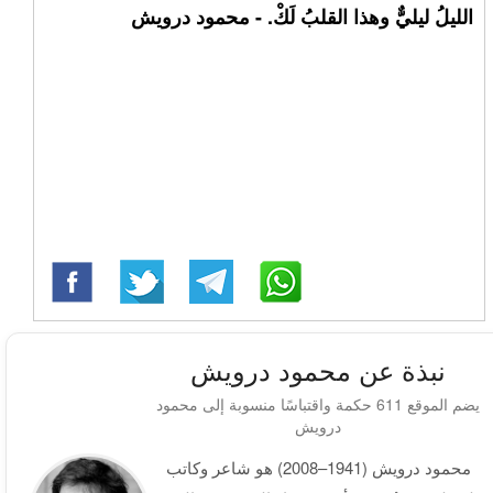
الليلُ ليليٌّ وهذا القلبُ لَكْ. - محمود درويش
نبذة عن محمود درويش
يضم الموقع 611 حكمة واقتباسًا منسوبة إلى محمود
درويش
محمود درويش (1941–2008) هو شاعر وكاتب