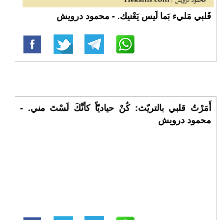
قَلبي مَليء بَما لَيس يَعْنيك. - محمود درويش
أَمَرْتُ قلبي بالتريّث: كُنْ حياديّاً كأنَّكَ لَسْتَ مني. -
محمود درويش