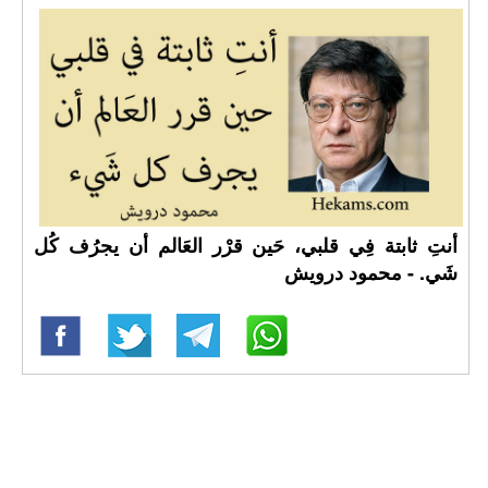
أنتِ ثابتة فِي قلبي، حَين قرْر العَالم أن يجرُف كُل
شَي. - محمود درويش