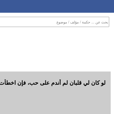
لو كان لي قلبان لم أندم على حب، فإن اخطأت ق