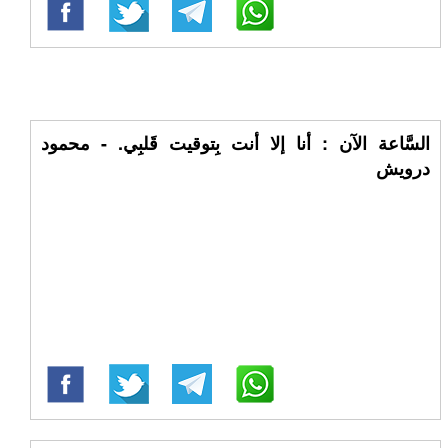
السَّاعة الآن : أنا إلا أنت بِتوقيت قَلبِي. - محمود
درويش