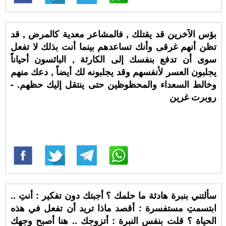
بؤس الآخرين قد يقتلك , فالمشاعر معدية كالمرض , قد
تظن أنهم غرقى وأنك تساعدهم بينما أنت بذلك لا تفعل
سوى أن تدفع بنفسك إلى الكارثة , البائسون أحياناً
يجلبون العسر لأنفسهم وقد يجلبونه لك أيضاً , دعك منهم
وخالط السعداء والمحظوظين حتى ينتقل إليك حظهم. -
روبرت غرين
سألتني بنبرة هادئة ما حلمك ؟ أجبتك دون تفكير : أنتِ ..
ابتسمتِ مستفسرة : أقصد ماذا تريد أن تفعل في هذه
الحياة ؟ قلت بنفس النبرة : أتزوجك .. هنا أصبح وجهك