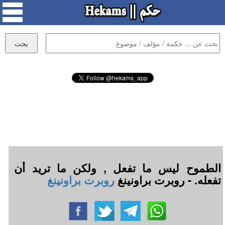
الطموح ليس ما تفعل , ولكن ما تريد أن
تفعله. - روبرت براونينغ
روبرت براونينغ