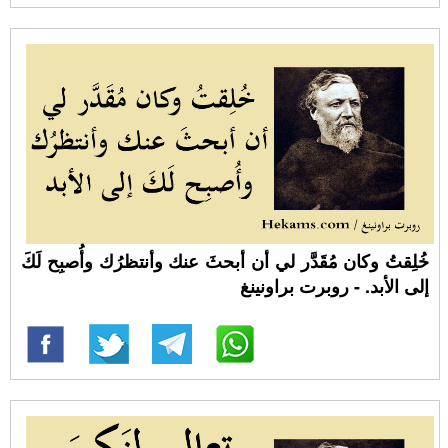
خُلِقتُ وكان مُقَدَّر لي أن أبحثَ عنك وأنتظرُك وأُصبِح لَكَ
إلى الأبد. - روبرت براونينغ