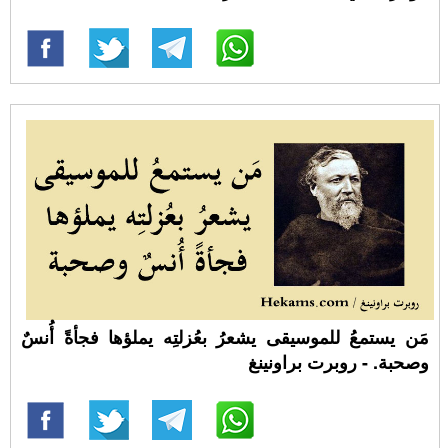
مَن يستمعُ للموسيقى يشعرُ بعُزلتِه يملؤها فجأةً أُنسٌ
وصحبة. - روبرت براونينغ