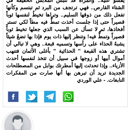
يقسو عليه.. والمرأة قد تلبس الملابس الخفيفة في
الشتاء القارص.. فهي ترتجف من البرد ثم تبتسم وكأنها
تفعل ذلك من ذوقها السليم.. وتراها تخيطُ لنفسها ثوباً
قصيراً حتى إذا جلست أخذت تمطُّ فيه مطاً لكي تستر
أفخاذها، ثم لا تسأل عن السبب الذي جعلها تخيط ثوباً
قصيراً وتمطُّ فيه! وتنظر إليها ذات يوم فإذا بها تضعُ شيئاً
يشبهُ الحذاء على رأسها وتسميه قبعة.. وهي لا تبالي أن
تشتري هذه القبعة " الحذائية " بأغلى الأثمان فتنهب
أموال أبيها أو زوجها في سبيل أن تتخذ لنفسها أحدث
الأزياء.. وإذا تحدثت إليها أمطرتك بوابل من المصطلحات
الجديدة تريد أن تبرهن بها أنها صارت من المفكرات
النابغات. - علي الوردي