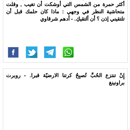
أكثر حمرة من الشمس التي أوشكت أن تغيب , وقلت
متحاشية النظر في وجهي : ماذا كان حلمك قبل أن
تلتقيني إذن ؟ أن ألتقيكِ. - أدهم شرقاوي
إِنْ تنتزع الحُبَّ تُصبِحُ كرتنا الارضيّة قبرا. - روبرت
براونينغ