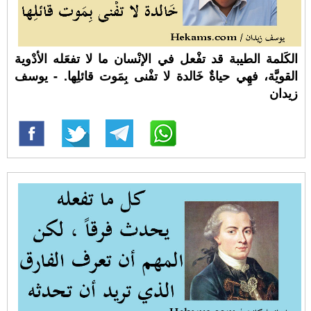
الكَلمة الطيبة قد تفْعل في الإنْسان ما لا تفعَله الأدْوية
القويَّة، فهِي حياةٌ خَالدة لا تفْنى بِمَوت قائلِها. - يوسف
زيدان