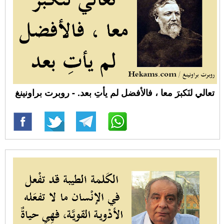
تعالي لنَكبرَ معا ، فالأفضل لم يأتِ بعد. - روبرت براونينغ