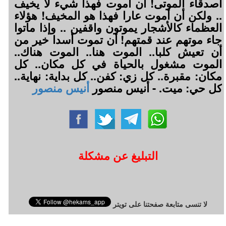
أصدقاء الموتى! أن أموت فهذا شيء لا يخيف
.. ولكن أن أموت عارا فهذا هو المخيف! هؤلاء
العظماء كالأشجار يموتون واقفين .. وإذا ماتوا
جاء موتهم عند قمتهم! أن تموت أسدا خير من
أن تعيش كلبا.. الموت هنا.. الموت هناك..
الموت مشغول بالحياة في كل مكان.. كل
مكان: مقبرة.. كل زي: كفن.. كل بداية: نهاية..
كل حي: ميت. - أنيس منصور
أنيس منصور
التبليغ عن مشكلة
لا تنسى متابعة صفحتنا على تويتر