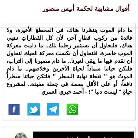
أقوال مشابهة لحكمة أنيس منصور
ما دامَ الموت ينتظرنا هناك، في المحطةِ الأخيرة، ولا
فائدةَ من ركوب قطارٍ آخر، لأن كل القطاراتِ تنتهي
هناك، فلنحاول أن نستثمر رحلتنا تلك.. ما دامت معركة
الموتِ خاسرة، فلنحاول أن نكسبَ معركة الحياة، لنحاول
أن نقدم فيها ما يبقى لغيرنا.. ما دام مصيرنا إلى التراب،
فلتكن حياتنا سماداً لحياة الآخرين وخلاصهم.. ما دام
الموتُ هو " نقطة نهاية السطر " فلتكن حياتنا سطراً
نافعاً، أو على الأقل بصمة في جملة مفيدة.. لمشروع
حياةٍ " ليست دنيا "! - أحمد خيري العمري