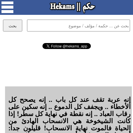
إنه عربة تقف عند كل باب .. إنه يصحح كل
الأخطاء .. ويجفف كل الدموع .. إنه سكين على
رقاب العباد .. إنه نقطة في نهاية كل سطر! إذا
كانت الشيخوخة هي الانسحاب الهادئ من
الحياة فالموت نهاية الانسحاب! قليلون جدا: