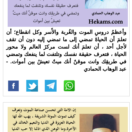
وأعظمُ دروسِ الموت والغُربة والأَسر وكل انقطاع؛ أن
تعلمَ أن الحياةَ تمضي إلى ما تمضي إليه دون أن تقف
لأجل أحد ، أن تعلمَ أنك لست مركزَ العالم ولا محور
الحياة ، فتعرف حقيقة نفسك وتلتفت لما ينفعك وتمضي
في طريقِك وانت موقنٌ أنك ميتٌ تعيشُ بين أموات. -
عبد الوهاب الحمادي