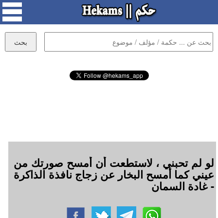
لو لم تحبني ، لا‌ستطعت أن أمسح صورتك من
عيني كما أمسح البخار عن زجاج نافذة الذاكرة
- غادة السمان