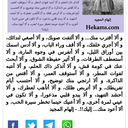
و ألا أقترب منك... و ألا ألتفت صوبك، و ألا أصغي لندائك،
و ألا أجري خلفك، و ألا أقف وراء الباب، و ألا أدس اسمك
بين أوراق الليل، و ألا أتفرس في وجوه المارة، و ألا
أستعطف الطرقات، و ألا أثير حفيظة الشوق، و ألا أبحث
عنك في كومة قش، و ألا أتذكر ذاك الحلم، و ألا أنتبه
لفوات المطر، و ألا أستوقف العمر، و ألا أقتص من
الذاكرة، و ألا ارتجي منك توضيح، و ألا أحتسب أيام
تفريطك، و ألا أتربص ظلك، و ألا أتأهب لعطرك، و ألا
أحشد التنهيد، و ألا يبدو قلبي مذعورا، و ألا تكون في
عيني لمرة أخرى، و ألا أعنيك حينما تخطر سيرة الحب، و
ألا أعود منك... إليك!!. - إلهام المجيد