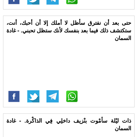
حتى بعد أن نفترق سأظل لا أملك إلا أن أحبك، أنت،
ستكتشف ذلك فيما بعد بنفسك لأنك ستظل تحبني. - غادة
السمان
ذات ليْلة سأمْوت بنْزيف داخلِي فِي الذاكْرة. - غادة
السمان