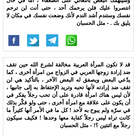
وسيتهمك البعض بالتعالي على الضعفاء ، أما في حال
انتصروا عليك فلن يرحمك أحد ، حتى أنت لن ترحم
نفسك وستندم أشد الندم لأنك وضعت نفسك في مكان لا
يليق بك . - مثل الحسبان
قد لا تكون المرأة العربية مخالفة لشرع الله حين تقف
ضد إرادة زوجها العربي في الزواج من امرأة أخرى ، كما
يدّعي البعض ويصفق له البعض الآخر ، بالتأكيد هي لن
تقف ضد إرادته لأنها تحبه وتريد الإحتفاظ به إلى جانبها ،
لأن ليس هناك امرأة قادرة على أن تحب رجلاً يفكر في
أن يكون على علاقة مع امرأة أخرى ، حتى ولو فكّر بذلك
في سرّه ولم يبوح به لأحد ! كل ما في الأمر أنها كثيراً ما
كانت تراه ليس رجلاً كفاية معها وحدها ! فكيف سيكون
رجلاً مع اثنتين ؟! - مثل الحسبان