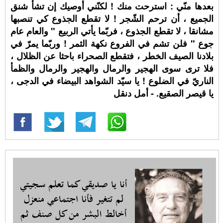
بعدها منّي : استرحت منك ! لكنّني أوصيك إن تشأ شنق
الجميع ، أن ترحم الشّجر ! لا تقطع الجذوع كي تنصبها
مشانقا ، لا تقطع الجذوع ، فربّما يأتي الربيع " والعام عام
جوع " فلن تشم في الفروع نكهة الثمر ! وربّما يمرّ في
بلادنا الصيف الخطر ، فتقطع الصحراء باحثا عن الظلال ،
فلا ترى سوى الهجير والرمال والهجير والرمال والظمأ
الناريّ في الضلوع ! يا سيّد الشواهد البيضاء في الدجى ،
يا قيصر الصقيع. - أمل دنقل