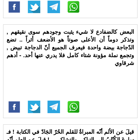
البعض كالضفادع لا شيء يثبت وجودهم سوى نقيقهم ,
وتذكر دوماً أن الأعلى صوتاً هو الأضعف أثراً .. تضع
الدّجاجة بيضة واحدة فيعرف الجميع أنّ الدجاجة تبيض ,
وتجمع نملة مؤونة شتاء كامل فلا يدري عنها أحد. - أدهم
شرقاوي
قيلَ عن الألم أنّه المبراةُ للقلم الحُرّ الجَادّ في الكتابة ! فـ
سارعَ الكُتّابُ إلى التباكي والتشاكي .. ! قيلَ عن العلم أنّه