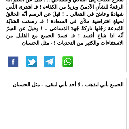
الرفعةُ للشأنِ الآدميّ ويزيدُ من الكفاءة ! فـ اشترى اللّص
شهادةً وعاشَ في المَعالي .. ! قيلَ عن الرسم أنّه الخالقُ
لحياةٍ افتراضية ملأى في السعادة ! فـ رسمَت الشابّة
المُبدعة رَجُلها تاركةً جُهدَ المَساعي .. ! وقيلَ عن السِرّ
أنّه اذا شاع أفسد ! فـ فسدَ الجميع مع القليل من
الاستثناءات والكثير من التحديات ! - مثل الحسبان
الجميع يأتي ليذهب ، لا أحد يأتي ليبقى. - مثل الحسبان