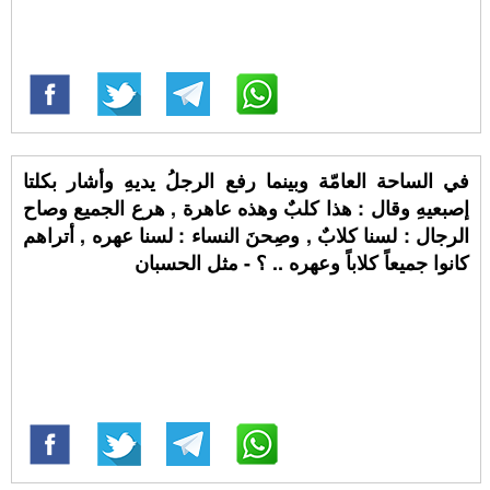
في الساحة العامّة وبينما رفع الرجلُ يديهِ وأشار بكلتا
إصبعيهِ وقال : هذا كلبٌ وهذه عاهرة , هرع الجميع وصاح
الرجال : لسنا كلابٌ , وصِحنَ النساء : لسنا عهره , أتراهم
كانوا جميعاً كلاباً وعهره .. ؟ - مثل الحسبان