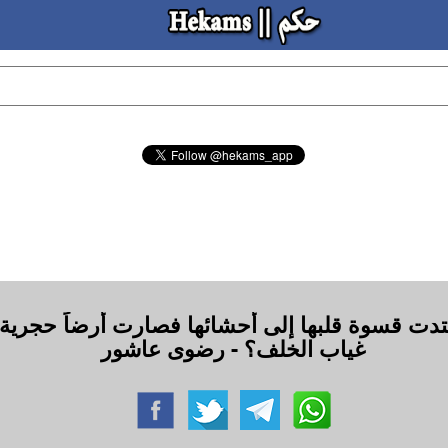
تدت قسوة قلبها إلى أحشائها فصارت أرضاً حجرية لا 
غياب الخلف؟ - رضوى عاشور