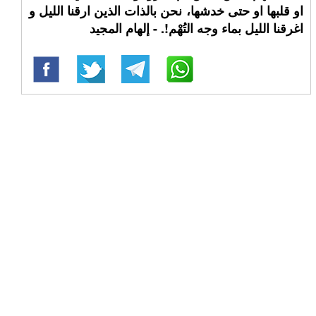
او قلبها او حتى خدشها، نحن بالذات الذين ارقنا الليل و
اغرقنا الليل بماء وجه التُهْم!. - إلهام المجيد