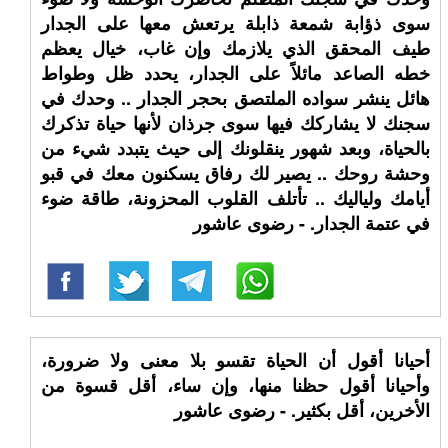
سوى ذؤابة شمعة ذابلة يرتعش معها على الجدار
طيف المحقق الذي يلازمك وإن غاب، خيال يعظم
خطه الصاعد مائلاً على الجدار، يحدد ظل وطواط
هائل ينشر سواده الملتصق بحجر الجدار .. وحدك في
سجنك لا يشاركك فيها سوى جرذان لأنها حياة تذكرك
بالحياة، وبعد شهور ينقلونك إلى حيث يتبدد شيء من
وحشة روحك .. يصير لك رفاق يسكنون معك في قبو
أيامك ولياليك .. تأتلف القلوب المحزونة، طاقة ضوء
في عتمة الجدار. - رضوى عاشور
أحيانا أقول أن الحياة تقسو بلا معنى ولا ضرورة،
وأحيانا أقول حظنا منها، وإن ساء، أقل قسوة من
الأخرين، أقل بكثير. - رضوى عاشور