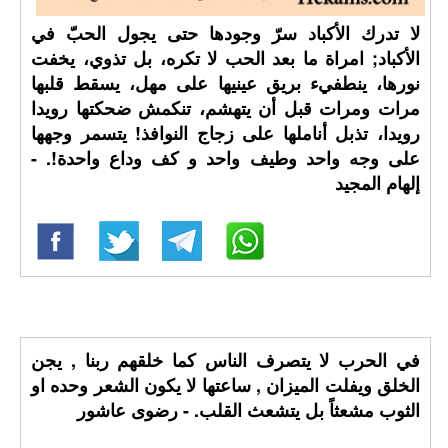
لا تدرك الأكباد سرّ وجودها حتى يجول الحبّ في
الأكباد; امراة ما بعد الحب لا تكره، بل تذوي، يخفت
نورها، ينطفيء بريق عينيها على مهل، يسقط قلبها
مرات ومرات قبل أن يتهشم، تنكمش ضحكتها رويدا
رويدا، تذبل أناملها على زجاج النوافذ! يتسمر وجهها
على وجه واحد وطيف واحد و كف وداع واحدة!. -
إلهام المجيد
في الحرب لا يتصرف الناس كما خلقهم ربنا , يجن
الخلق ويفلت الميزان , ساعتها لا يكون الشعر وحده او
الثوب مشعثاً بل يتشعث القلب. - رضوى عاشور