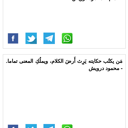
مَن يكتُب حكايته يَرِث أَرضَ الكلام، ويملُكِ المعنى تماما.
- محمود درويش