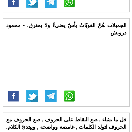
الجميلات هُنَّ القويّاتُ يأسٌ يضيءُ ولا يحترق. - محمود
درويش
قل ما تشاء , ضع النقاط على الحروف , ضع الحروف مع
الحروف لتولد الكلمات , غامضة وواضحة , ويبتدئ الكلام.