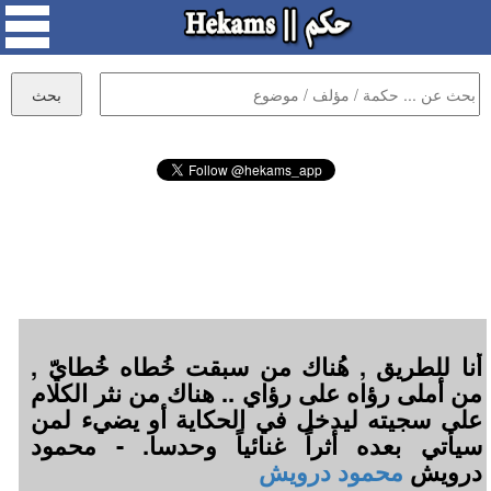
أنا للطريق , هُناك من سبقت خُطاه خُطايّ ,
من أملى رؤاه على رؤاي .. هناك من نثر الكلام
على سجيته ليدخل في الحكاية أو يضيء لمن
سيأتي بعده أثراً غنائياً وحدسا. - محمود
درويش
محمود درويش