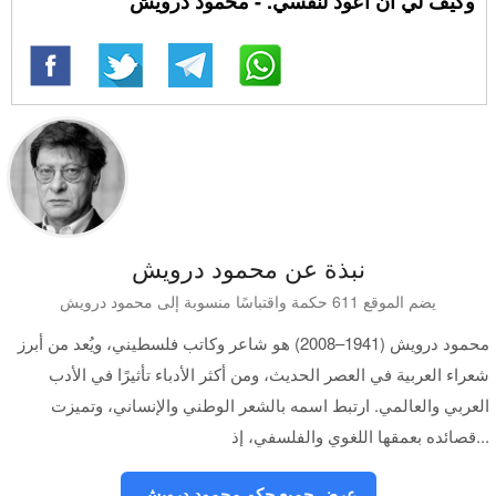
وكيف لي أن أعود لنفسي. - محمود درويش
نبذة عن محمود درويش
يضم الموقع 611 حكمة واقتباسًا منسوبة إلى محمود درويش
محمود درويش (1941–2008) هو شاعر وكاتب فلسطيني، ويُعد من أبرز
شعراء العربية في العصر الحديث، ومن أكثر الأدباء تأثيرًا في الأدب
العربي والعالمي. ارتبط اسمه بالشعر الوطني والإنساني، وتميزت
قصائده بعمقها اللغوي والفلسفي، إذ...
عرض جميع حكم محمود درويش