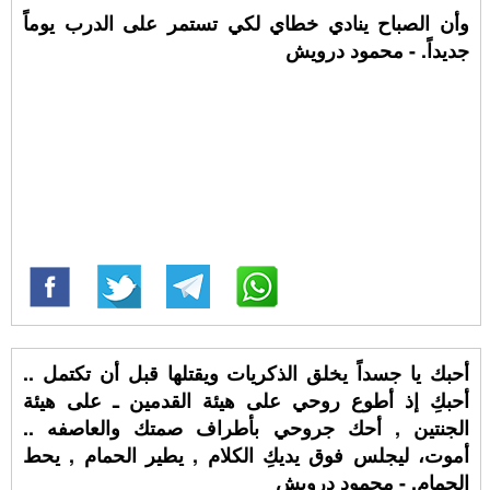
وأن الصباح ينادي خطاي لكي تستمر على الدرب يوماً
جديداً. - محمود درويش
أحبك يا جسداً يخلق الذكريات ويقتلها قبل أن تكتمل ..
أحبكِ إذ أطوع روحي على هيئة القدمين ـ على هيئة
الجنتين , أحك جروحي بأطراف صمتك والعاصفه ..
أموت، ليجلس فوق يديكِ الكلام , يطير الحمام , يحط
الحمام. - محمود درويش