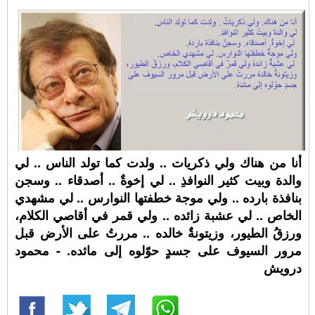
أنا من هناك ولي ذكريات .. ولدت كما تولد الناس .. لي
والدة وبيت كثير النوافذِ .. لي إخوةٌ .. أصدقاء .. وسجن
بنافذة بارده .. ولي موجة خطفتها النوارس .. لي مشهدي
الخاص .. لي عشبة زائده .. ولي قمر في أقاصي الكلام،
ورزقُ الطيور، وزيتونةٌ خالده .. مررتُ على الأرض قبل
مرور السيوف على جسدٍ حوّلوه إلى مائده. - محمود
درويش