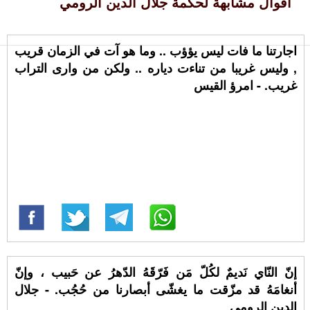
أقوال مشابهة لحكمة جلال الدين الرومي
اجارتنا ما فات ليس يؤؤب .. وما هو آت في الزمان قريب
, وليس غريبا من تناءت دياره .. ولكن من وارى التراب
غريب. - امرؤ القيس
إنّ النّاي نَديمٌ لكُلّ مَن فَرّقَهُ الدّهرُ عن حَبيب ، وإنّ
أنغامَهُ قد مزّقت ما يغشّى أبصارنا من حُجُب. - جلال
الدين الرومي