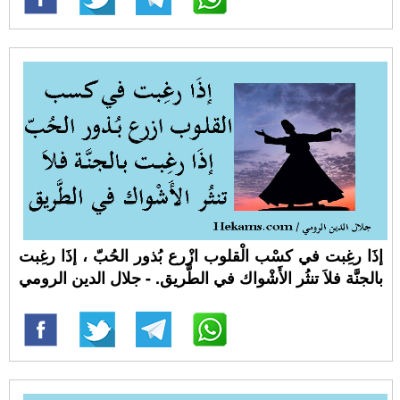
إذَا رغِبت في كسْب الْقلوب ازْرع بُذور الحُبّ ، إذَا رغِبت
بالجنَّة فلاَ تنثُر الأَشْواك في الطَّريق. - جلال الدين الرومي