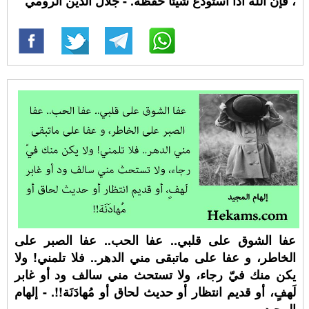
، فإن الله اذا استودع شيئا حفظه. - جلال الدين الرومي
عفا الشوق على قلبي.. عفا الحب.. عفا الصبر على
الخاطر، و عفا على ماتبقى مني الدهر.. فلا تلمني! ولا
يكن منك فيّ رجاء، ولا تستحث مني سالف ود أو غابر
لَهفٍ، أو قديم انتظار أو حديث لحاق أو مُهادَنَة!!. - إلهام