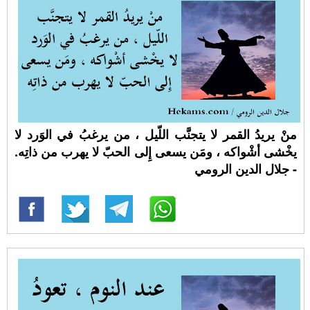
منْ يريدُ القمر لا يتجنَّب اللّيل ، من يرغبُ في الوَرد لا
يخْشى أشْواكه ، ومَن يسعى إِلى الحبّ لا يهرب من ذاتِه.
- جلال الدين الرومي