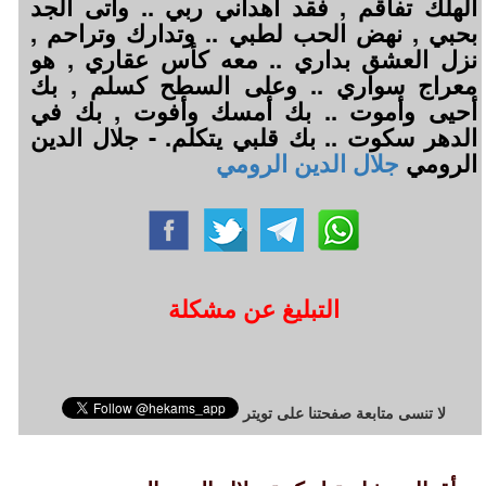
الهلك تفاقم , فقد أهداني ربي .. وأتى الجد
بحبي , نهض الحب لطبي .. وتدارك وتراحم ,
نزل العشق بداري .. معه كأس عقاري , هو
معراج سواري .. وعلى السطح كسلم , بك
أحيى وأموت .. بك أمسك وأفوت , بك في
الدهر سكوت .. بك قلبي يتكلم. - جلال الدين
الرومي
جلال الدين الرومي
التبليغ عن مشكلة
لا تنسى متابعة صفحتنا على تويتر