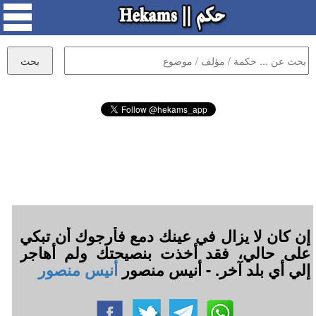
إن كان لا يزال في عينك دمع فأرجوك أن تبكي
على حالي، فقد أخذت بنصيحتك ولم أهاجر
إلي أي بلد آخر. - أنيس منصور
أنيس منصور