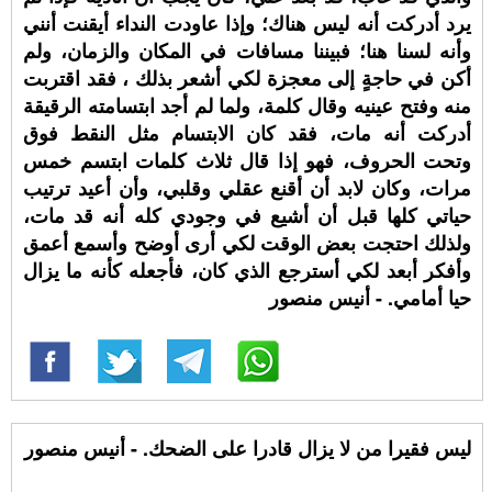
يرد أدركت أنه ليس هناك؛ وإذا عاودت النداء أيقنت أنني
وأنه لسنا هنا؛ فبيننا مسافات في المكان والزمان، ولم
أكن في حاجةٍ إلى معجزة لكي أشعر بذلك ، فقد اقتربت
منه وفتح عينيه وقال كلمة، ولما لم أجد ابتسامته الرقيقة
أدركت أنه مات، فقد كان الابتسام مثل النقط فوق
وتحت الحروف، فهو إذا قال ثلاث كلمات ابتسم خمس
مرات، وكان لابد أن أقنع عقلي وقلبي، وأن أعيد ترتيب
حياتي كلها قبل أن أشيع في وجودي كله أنه قد مات،
ولذلك احتجت بعض الوقت لكي أرى أوضح وأسمع أعمق
وأفكر أبعد لكي أسترجع الذي كان، فأجعله كأنه ما يزال
حيا أمامي. - أنيس منصور
ليس فقيرا من لا يزال قادرا على الضحك. - أنيس منصور