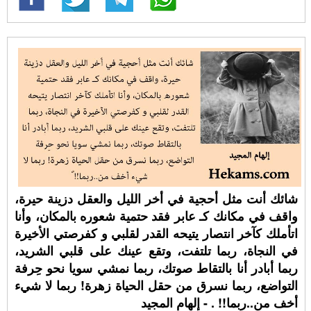
شائك أنت مثل أحجية في أخر الليل والعقل دزينة حيرة،
واقف في مكانك كـ عابر فقد حتمية شعوره بالمكان، وأنا
اتأملك كآخر انتصار يتيحه القدر لقلبي و كفرصتي الأخيرة
في النجاة، ربما تلتفت، وتقع عينك على قلبي الشريد،
ربما أبادر أنا بالتقاط صوتك، ربما نمشي سويا نحو حِرفة
التواضع، ربما نسرق من حقل الحياة زهرة! ربما لا شيء
أخف من..ربما!! ⁧. - إلهام المجيد