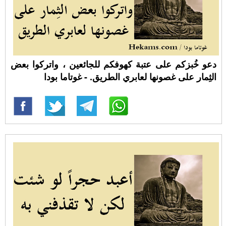
دعو خُبزكم على عتبة كهوفكم للجائعين ، واتركوا بعض
الثِمار على غصونها لعابري الطريق. - غوتاما بودا