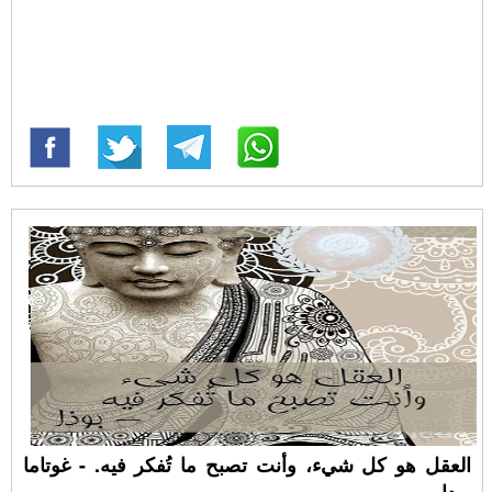
العقل هو كل شيء، وأنت تصبح ما تُفكر فيه. - غوتاما