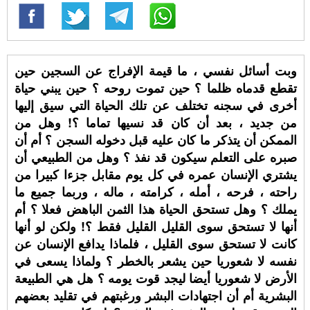
وبت أسائل نفسي ، ما قيمة الإفراج عن السجين حين
تقطع قدماه ظلما ؟ حين تموت روحه ؟ حين يبني حياة
أخرى في سجنه تختلف عن تلك الحياة التي سيق إليها
من جديد ، بعد أن كان قد نسيها تماما ؟! وهل من
الممكن أن يتذكر ما كان عليه قبل دخوله السجن ؟ أم أن
صبره على التعلم سيكون قد نفذ ؟ وهل من الطبيعي أن
يشتري الإنسان عمره في كل يوم مقابل جزءا كبيرا من
راحته ، فرحه ، أمله ، كرامته ، ماله ، وربما جميع ما
يملك ؟ وهل تستحق الحياة هذا الثمن الباهض فعلا ؟ أم
أنها لا تستحق سوى القليل القليل فقط ؟! ولكن لو أنها
كانت لا تستحق سوى القليل ، فلماذا يدافع الإنسان عن
نفسه لا شعوريا حين يشعر بالخطر ؟ ولماذا يسعى في
الأرض لا شعوريا أيضا ليجد قوت يومه ؟ هل هي الطبيعة
البشرية أم أن اجتهادات البشر ورغبتهم في تقليد بعضهم