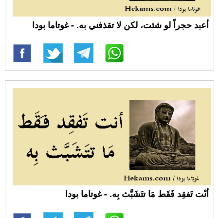
أعبد حجراً لو شئت، لكن لا تقذفني به. - غوتاما بودا
أنْت تَفقِد فَقَط مَا تتَشَبَّث بِه. - غوتاما بودا