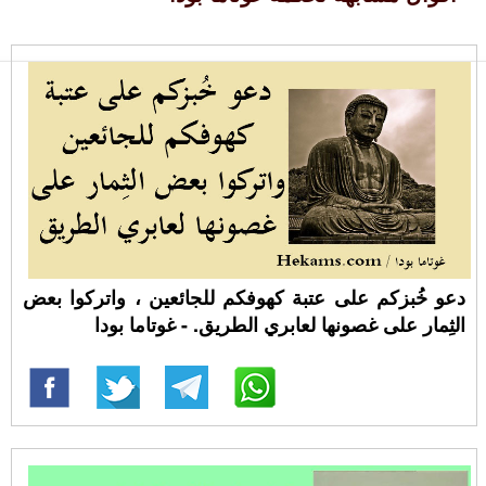
دعو خُبزكم على عتبة كهوفكم للجائعين ، واتركوا بعض
الثِمار على غصونها لعابري الطريق. - غوتاما بودا