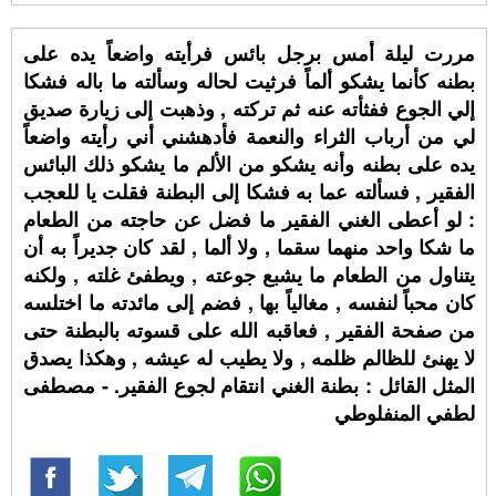
مررت ليلة أمس برجل بائس فرأيته واضعاً يده على
بطنه كأنما يشكو ألماً فرثيت لحاله وسألته ما باله فشكا
إلي الجوع ففثأته عنه ثم تركته , وذهبت إلى زيارة صديق
لي من أرباب الثراء والنعمة فأدهشني أني رأيته واضعاً
يده على بطنه وأنه يشكو من الألم ما يشكو ذلك البائس
الفقير , فسألته عما به فشكا إلى البطنة فقلت يا للعجب
: لو أعطى الغني الفقير ما فضل عن حاجته من الطعام
ما شكا واحد منهما سقما , ولا ألما , لقد كان جديراً به أن
يتناول من الطعام ما يشبع جوعته , ويطفئ غلته , ولكنه
كان محباً لنفسه , مغالياً بها , فضم إلى مائدته ما اختلسه
من صفحة الفقير , فعاقبه الله على قسوته بالبطنة حتى
لا يهنئ للظالم ظلمه , ولا يطيب له عيشه , وهكذا يصدق
المثل القائل : بطنة الغني انتقام لجوع الفقير. - مصطفى
لطفي المنفلوطي