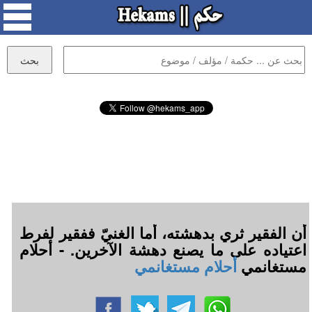
أن الفقير ثري بدهشته، أما الغنيّ ففقير لفرط
اعتياده على ما يصنع دهشة الآخرين. - أحلام
مستغانمي
أحلام مستغانمي