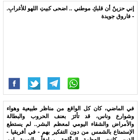
إني حزينٌ أن قلبكِ موطني .. اضحى كبيتِ اللهو للأغرابِ.
- فاروق جويدة
في الماضي، كان كل الواقع من مناظر طبيعية وهواء
وشوارع وناس، قد تأثرَ بعنف الحروب والبطالة
والأمراض والشقاء اليومي لمعظم البشر.. لم يستطع
الإستمتاع بالشمس من دون التفكير بهم - في أفريقيا -
الذين كانت العظمة الوهَّاجة مرادفاً بالنسبة لهم