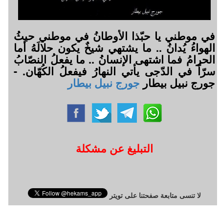
في موطني يا حبّذا الأوطانُ في موطني حيثُ
الهواءُ يُدانُ .. ما يشتهي شيخٌ يكون حلالَهُ أما
الحرامُ فما اشتهى الإنسانُ .. ما يفعلُ النصّابُ
سرّاً في الدّجى يأتي النهارُ فيفعلُ الكُهّان. -
جورج نبيل بيطار
جورج نبيل بيطار
التبليغ عن مشكلة
لا تنسى متابعة صفحتنا على تويتر