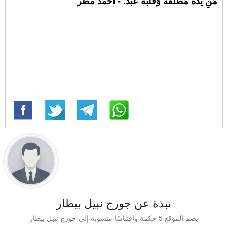
مَنِ يَدُهُ مُطلَقَةُ وَقَلبُهُ عَبْدُ. - أحمد مطر
نبذة عن جورج نبيل بيطار
يضم الموقع 5 حكمة واقتباسًا منسوبة إلى جورج نبيل بيطار