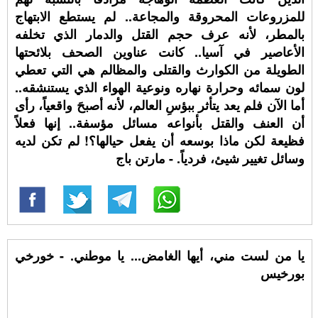
للمزروعات المحروقة والمجاعة.. لم يستطع الابتهاج
بالمطر، لأنه عرف حجم القتل والدمار الذي تخلفه
الأعاصير في آسيا.. كانت عناوين الصحف بلائحتها
الطويلة من الكوارث والقتلى والمظالم هي التي تعطي
لون سمائه وحرارة نهاره ونوعية الهواء الذي يستنشقه..
أما الآن فلم يعد يتأثر ببؤسِ العالم، لأنه أصبحَ واقعياً، رأى
أن العنف والقتل بأنواعه مسائل مؤسفة.. إنها فعلاً
فظيعة لكن ماذا بوسعه أن يفعل حيالها؟! لم تكن لديه
وسائل تغيير شيئ، فردياً. - مارتن باج
يا من لست مني، أيها الغامض... يا موطني. - خورخي
بورخيس