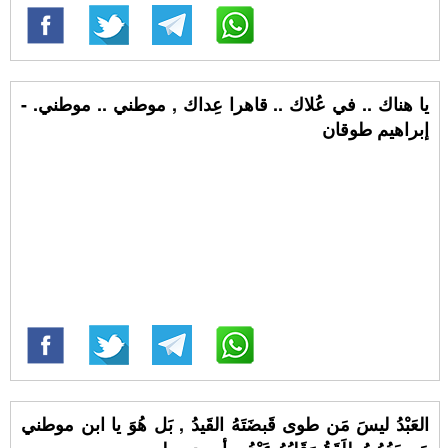
يا هناك .. في عُلاك .. قاهرا عِداك , موطني .. موطني. -
إبراهيم طوقان
العَبْدُ ليسَ مَن طوى قَبضَتَهُ القَيدُ , بَل هُوَ يا ابن موطني